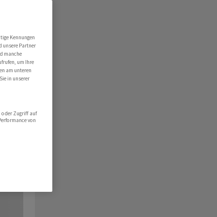
utige Kennungen
d unsere Partner
ind manche
ufrufen, um Ihre
ten am unteren
Sie in unserer
oder Zugriff auf
 Performance von