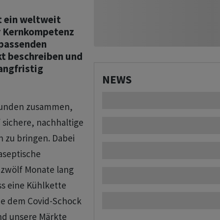
t ein weltweit
er Kernkompetenz
 passenden
kt beschreiben und
angfristig
NEWS
 Kunden zusammen,
 sichere, nachhaltige
 zu bringen. Dabei
aseptische
 zwölf Monate lang
s eine Kühlkette
 wie dem Covid-Schock
nd unsere Märkte