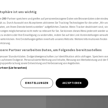
s schneller als der Markt zu wachsen»
atsphäre ist uns wichtig
re
293
-Partner speichern und greifen auf personenbezogene Daten wie Browserdaten oder einde
l ist es,
ät zu. Durch Auswahl von Akzeptieren aktivieren Sie Tracking-Technologien für die unter „Wir un
aten, um Ihnen Dienste bereitzustellen“ aufgeführten Zwecke. Wenn Tracker deaktiviert sind, s
nzeigen möglicherweise nicht mehr so relevant für Sie. Sie können dieses Menü jederzeit wieder a
 der
 zu ändern oder Ihre Einwilligung zu widerrufen, indem Sie auf den Link Voreinstellungen verwal
eite klicken. Ihre Einstellungen gelten innerhalb unseres Website. Weitere Informationen finden 
rklärung.
»
nsere Partner verarbeiten Daten, um Folgendes bereitzustellen:
nauer Standortdaten. Endgeräteeigenschaften zur Identifikation aktiv abfragen. Speichern von 
 auf einem Endgerät. Personalisierte Werbung und Inhalte, Messung von Werbeleistung und der
elgruppenforschung sowie Entwicklung und Verbesserung von Angeboten.
artner (Lieferanten)
ist im cash-
EINSTELLUNGEN
AKZEPTIEREN
chstumsschwäche