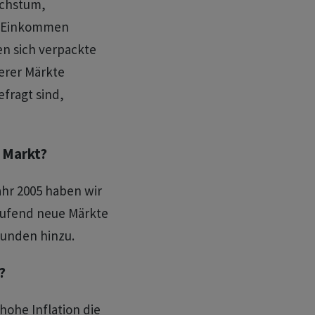
achstum,
s Einkommen
n sich verpackte
serer Märkte
fragt sind,
 Markt?
ahr 2005 haben wir
laufend neue Märkte
Kunden hinzu.
?
hohe Inflation die