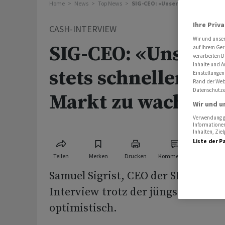
Home
News
Top News
SIG-CEO: «Unser Ziel ist es, stet
Ihre Priv
CASH-INTERVIEW
Wir und unse
SIG-CEO: «Unser Zie
auf Ihrem Ger
verarbeiten D
Inhalte und A
stets schneller als
Einstellungen
Rand der Webs
Datenschutze
Markt zu wachsen
Wir und u
Verwendung ge
Informationen
Inhalten, Zi
Liste der P
Teilen
Merken
Drucken
Kommentare
Samuel Sigrist, CEO der SIG Group, 
Interview trotz der jüngsten Wa
optimistisch.