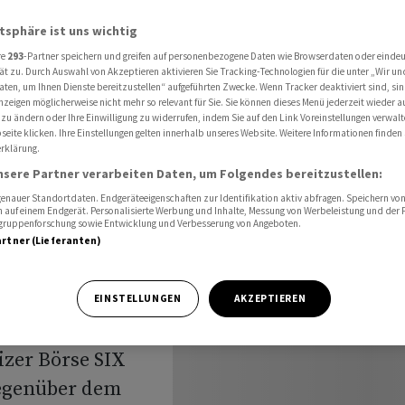
im Juni kräftigen Anstieg des Handelsumsatzes
atsphäre ist uns wichtig
re
293
-Partner speichern und greifen auf personenbezogene Daten wie Browserdaten oder einde
ät zu. Durch Auswahl von Akzeptieren aktivieren Sie Tracking-Technologien für die unter „Wir un
e
aten, um Ihnen Dienste bereitzustellen“ aufgeführten Zwecke. Wenn Tracker deaktiviert sind, s
nzeigen möglicherweise nicht mehr so relevant für Sie. Sie können dieses Menü jederzeit wieder a
 zu ändern oder Ihre Einwilligung zu widerrufen, indem Sie auf den Link Voreinstellungen verwal
i
eite klicken. Ihre Einstellungen gelten innerhalb unseres Website. Weitere Informationen finden 
rklärung.
des
nsere Partner verarbeiten Daten, um Folgendes bereitzustellen:
nauer Standortdaten. Endgeräteeigenschaften zur Identifikation aktiv abfragen. Speichern von 
 auf einem Endgerät. Personalisierte Werbung und Inhalte, Messung von Werbeleistung und der
elgruppenforschung sowie Entwicklung und Verbesserung von Angeboten.
artner (Lieferanten)
EINSTELLUNGEN
AKZEPTIEREN
zer Börse SIX
gegenüber dem