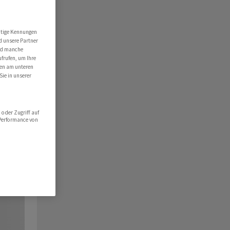
utige Kennungen
d unsere Partner
ind manche
ufrufen, um Ihre
ten am unteren
Sie in unserer
oder Zugriff auf
 Performance von