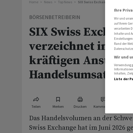
Home
News
Top News
SIX Swiss Exchange verzeichnet 
Ihre Priv
BÖRSENBETREIBERIN
Wir und unse
auf Ihrem Ger
SIX Swiss Exchang
verarbeiten D
Inhalte und A
Einstellungen
verzeichnet im Jun
Rand der Webs
Datenschutze
kräftigen Anstieg 
Wir und u
Verwendung ge
Informationen
Handelsumsatzes
Inhalten, Zi
Liste der P
Teilen
Merken
Drucken
Kommentare
Das Handelsvolumen an der Schwei
Swiss Exchange hat im Juni 2026 