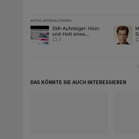
AKTIVE UNTERHALTUNGEN
Das Folgende ist eine Liste der am meisten kommentier
SMI-Aufsteiger: Hüst-
M
Ein Trendartikel mit dem Titel "SMI-Aufsteiger: Hüst
Ein Trendart
und-Hott eines
S
Anlagestrategen
A
2
D
U
DAS KÖNNTE SIE AUCH INTERESSIEREN