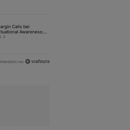
ten Artikel der letzten 7 days.
argin Calls bei
-und-Hott eines Anlagestrategen" mit 2 kommentare.
ikel mit dem Titel "Margin Calls bei Situational Awareness: Alles übe
ituational Awareness:
lles über den Retter-
3
eal
nterstützt von