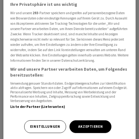
Ihre Privatsphäre ist uns wichtig
Wir und unsere
293
-Partner speichern und greifen auf personenbezogene Daten
wie Browserdaten oder eindeutige Kennungen auf Ihrem Gerät zu. Durch Auswahl
von Akzeptieren aktivieren Sie Tracking-Technologien für die unter „Wir und
Im bisherigen Jahresverlauf liegen das Handelsvolumen
unsere Partner verarbeiten Daten, um Ihnen Dienste bereitzustellen“ aufgeführten
Zwecke. Wenn Tracker deaktiviert sind, sind manche Inhalte und Anzeigen
an der Schweizer Börse SIX Swiss Exchange aber noch
möglicherweise nicht mehr so relevant für Sie. Sie können dieses Menü jederzeit
knapp im Plus. Insgesamt sanken die Umsätze im
wieder aufrufen, um Ihre Einstellungen zu ändern oder Ihre Einwilligung zu
widerrufen, indem Sie auf den Link Voreinstellungen verwalten am unteren Rand
Berichtsmonat im Vorjahresvergleich um 0,5 Prozent auf
der Webseite klicken. Ihre Einstellungen gelten innerhalb unseres Website. Weitere
91,7 Milliarden Franken, teilte die Börsenbetreiberin am
Informationen finden Sie in unserer Datenschutzerklärung.
Montag mit. Der kumulierte Handelsumsatz im
Wir und unsere Partner verarbeiten Daten, um Folgendes
bisherigen Jahresverlauf summiert sich damit auf 531,6
bereitzustellen:
Milliarden Franken. Damit steht die Börse im Vergleich
Verwendung genauer Standortdaten. Endgeräteeigenschaften zur Identifikation
aktiv abfragen. Speichern von oder Zugriff auf Informationen auf einem Endgerät.
zum Vorjahreszeitraum noch 1,3 Prozent im Plus.
Personalisierte Werbung und Inhalte, Messung von Werbeleistung und der
Performance von Inhalten, Zielgruppenforschung sowie Entwicklung und
Verbesserung von Angeboten.
Im Vergleich zum Mai 2025 wurde nur in den Kategorien
Liste der Partner (Lieferanten)
ETF und Securitized Derivatives (je plus 16 Prozent)
mehr gehandelt. Bei den Aktien ist der Handelsumsatz
EINSTELLUNGEN
AKZEPTIEREN
im Vergleich zum Vorjahr um 1,6 Prozent und bei den
Festverzinslichen um 9,1 Prozent zurückgegangen.