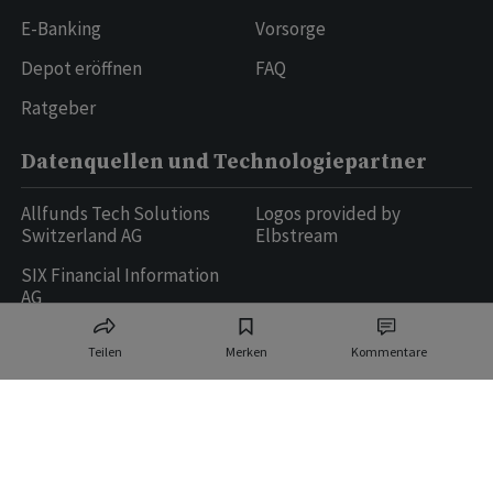
E-Banking
Vorsorge
Depot eröffnen
FAQ
Ratgeber
Datenquellen und Technologiepartner
Allfunds Tech Solutions
Logos provided by
Switzerland AG
Elbstream
SIX Financial Information
AG
Teilen
Merken
Kommentare
Ringier AG | Ringier Medien Schweiz
16
weitere Publikationen