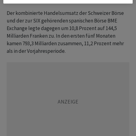
Der kombinierte Handelsumsatz der Schweizer Börse
und der zur SIX gehörenden spanischen Börse BME
Exchange legte dagegen um 10,8 Prozent auf 144,5
Milliarden Franken zu. In den ersten fünf Monaten
kamen 793,3 Milliarden zusammen, 11,2 Prozent mehr
als in der Vorjahresperiode.