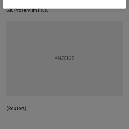
Wert verloren ‌hat, liegt sie auf Jahressicht immer noch
680 Prozent im Plus.
(Reuters)