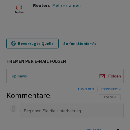
Reuters
Mehr erfahren
Bevorzugte Quelle
So funktioniert's
THEMEN PER E-MAIL FOLGEN
Top News
Folgen
ANMELDEN
|
REGISTRIEREN
Kommentare
FOLGE DIESER U
FOLGEN