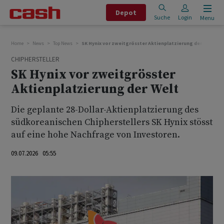
Depot
Suche
Login
Menu
Home
News
Top News
SK Hynix vor zweitgrösster Aktienplatzierung der Welt
CHIPHERSTELLER
SK Hynix vor zweitgrösster
Aktienplatzierung der Welt
Die geplante 28-Dollar-Aktienplatzierung des
südkoreanischen Chipherstellers SK Hynix stösst
auf eine ‌hohe ⁠Nachfrage von Investoren.
09.07.2026 05:55