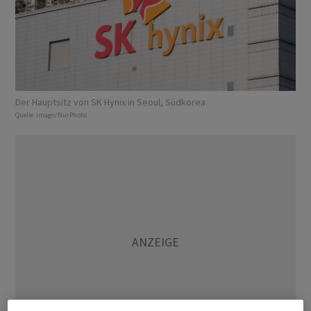
Der Hauptsitz von SK Hynix in Seoul, Südkorea.
Quelle:
imago/NurPhoto