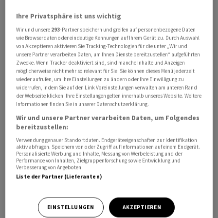
Ihre Privatsphäre ist uns wichtig
Wir und unsere
293
-Partner speichern und greifen auf personenbezogene Daten
wie Browserdaten oder eindeutige Kennungen auf Ihrem Gerät zu. Durch Auswahl
Das Angebot sei mehr ⁠als siebenfach überzeichnet,
von Akzeptieren aktivieren Sie Tracking-Technologien für die unter „Wir und
sagte eine mit der Angelegenheit ‌vertraute Person am
unsere Partner verarbeiten Daten, um Ihnen Dienste bereitzustellen“ aufgeführten
Zwecke. Wenn Tracker deaktiviert sind, sind manche Inhalte und Anzeigen
Donnerstag. Es handelt ‌sich um ​die zweitgrösste
möglicherweise nicht mehr so relevant für Sie. Sie können dieses Menü jederzeit
Aktienplatzierung der Welt nach dem Börsengang von
wieder aufrufen, um Ihre Einstellungen zu ändern oder Ihre Einwilligung zu
widerrufen, indem Sie auf den Link Voreinstellungen verwalten am unteren Rand
SpaceX im Vormonat. Die Aktie von SK Hynix sprang im
der Webseite klicken. Ihre Einstellungen gelten innerhalb unseres Website. Weitere
morgendlichen Handel ‌um sechs Prozent nach oben.
Informationen finden Sie in unserer Datenschutzerklärung.
Wir und unsere Partner verarbeiten Daten, um Folgendes
SK Hynix hat sich zum führenden Lieferanten von HBM-
bereitzustellen:
Speicherchips für den KI-Konzern ​Nvidia entwickelt
Verwendung genauer Standortdaten. Endgeräteeigenschaften zur Identifikation
aktiv abfragen. Speichern von oder Zugriff auf Informationen auf einem Endgerät.
und ist damit ein ​zentraler Akteur in ​der Lieferkette für
Personalisierte Werbung und Inhalte, Messung von Werbeleistung und der
Künstliche Intelligenz. Mit dem Erlös aus ‌der
Performance von Inhalten, Zielgruppenforschung sowie Entwicklung und
Verbesserung von Angeboten.
Aktienplatzierung will das Unternehmen neue Fabriken
Liste der Partner (Lieferanten)
und Anlagen finanzieren, um die rasant steigende ​
Nachfrage ​nach KI-Chips zu ⁠bedienen. Obwohl die Aktie
EINSTELLUNGEN
AKZEPTIEREN
in ​den vergangenen zwei ⁠Wochen rund ein Viertel an