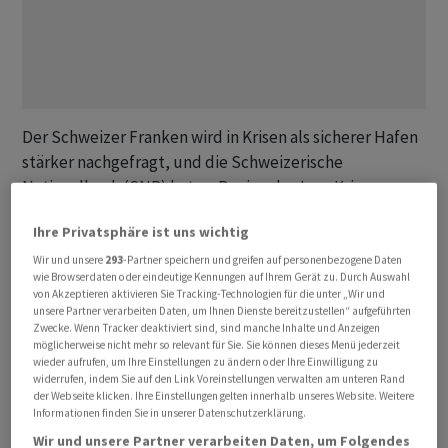
Der Schweizer Franken wird in Krisen als sicherer Hafen
stärker nachgefragt, und die Schweizerische
Nationalbank (SNB) hat zu Beginn des Iran-Kriegs
betont, sie habe eine erhöhte Bereitschaft für
Ihre Privatsphäre ist uns wichtig
Interventionen am Devisenmarkt. Ob es tatsächlich zu
Deviseninterventionen gekommen ist, wollte SNB-
Wir und unsere
293
-Partner speichern und greifen auf personenbezogene Daten
wie Browserdaten oder eindeutige Kennungen auf Ihrem Gerät zu. Durch Auswahl
Präsident Martin Schlegel in einem Interview mit der
von Akzeptieren aktivieren Sie Tracking-Technologien für die unter „Wir und
«Neuen Zürcher Zeitung» (Freitagausgabe) aber nicht
unsere Partner verarbeiten Daten, um Ihnen Dienste bereitzustellen“ aufgeführten
Zwecke. Wenn Tracker deaktiviert sind, sind manche Inhalte und Anzeigen
verraten.
möglicherweise nicht mehr so relevant für Sie. Sie können dieses Menü jederzeit
wieder aufrufen, um Ihre Einstellungen zu ändern oder Ihre Einwilligung zu
widerrufen, indem Sie auf den Link Voreinstellungen verwalten am unteren Rand
Mit Blick auf die Ankündigung, aktiv zu bleiben, sagte
der Webseite klicken. Ihre Einstellungen gelten innerhalb unseres Website. Weitere
er: «Wir haben dies getan, weil eine schnelle und
Informationen finden Sie in unserer Datenschutzerklärung.
abrupte Aufwertung des Frankens die Preisstabilität
Wir und unsere Partner verarbeiten Daten, um Folgendes