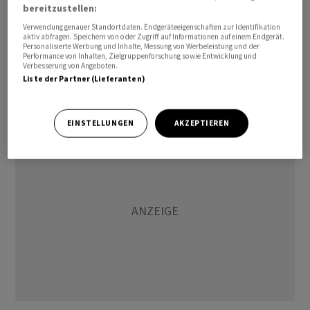
gefährden würde.» Ob dieser dann auch tatsächlich
bereitzustellen:
Interventionen gefolgt sind, kommuniziert die SNB erst
Verwendung genauer Standortdaten. Endgeräteeigenschaften zur Identifikation
aktiv abfragen. Speichern von oder Zugriff auf Informationen auf einem Endgerät.
zu einem späteren Zeitpunkt: «Ob wir am Devisenmarkt
Personalisierte Werbung und Inhalte, Messung von Werbeleistung und der
Performance von Inhalten, Zielgruppenforschung sowie Entwicklung und
aktiv waren, geben wir erst mit einem Quartal
Verbesserung von Angeboten.
Verzögerung bekannt. Ich muss Sie auf Ende Juni
Liste der Partner (Lieferanten)
vertrösten.»
EINSTELLUNGEN
AKZEPTIEREN