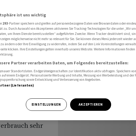
sser in Schweizer Gemeinden
atsphäre ist uns wichtig
re
293
-Partner speichern und greifen auf personenbezogene Daten wie Browserdaten oder einde
teuer ist
ät zu. Durch Auswahl von Akzeptieren aktivieren Sie Tracking-Technologien für die unter „Wir un
aten, um Ihnen Dienste bereitzustellen“ aufgeführten Zwecke. Wenn Tracker deaktiviert sind, s
nzeigen möglicherweise nicht mehr so relevant für Sie. Sie können dieses Menü jederzeit wieder a
er
 zu ändern oder Ihre Einwilligung zu widerrufen, indem Sie auf den Link Voreinstellungen verwal
eite klicken. Ihre Einstellungen gelten innerhalb unseres Website. Weitere Informationen finden 
rklärung.
nsere Partner verarbeiten Daten, um Folgendes bereitzustellen:
nauer Standortdaten. Endgeräteeigenschaften zur Identifikation aktiv abfragen. Speichern von 
 auf einem Endgerät. Personalisierte Werbung und Inhalte, Messung von Werbeleistung und der
elgruppenforschung sowie Entwicklung und Verbesserung von Angeboten.
artner (Lieferanten)
 den
EINSTELLUNGEN
AKZEPTIEREN
ings sind die
verbrauch sehr