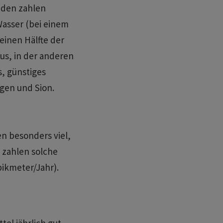
nden zahlen
Wasser (bei einem
einen Hälfte der
us, in der anderen
s, günstiges
ngen und Sion.
en besonders viel,
l zahlen solche
bikmeter/Jahr).