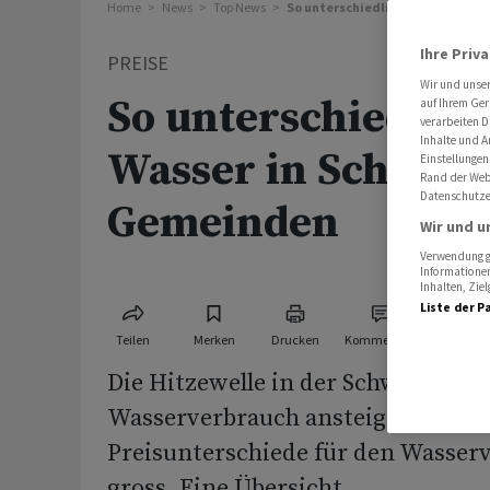
Home
News
Top News
So unterschiedlich teuer ist Wa
Ihre Priv
PREISE
Wir und unse
So unterschiedlich 
auf Ihrem Ger
verarbeiten D
Inhalte und A
Wasser in Schweiz
Einstellungen
Rand der Webs
Datenschutze
Gemeinden
Wir und u
Verwendung ge
Informationen
Inhalten, Zi
Liste der P
Teilen
Merken
Drucken
Kommentare
Die Hitzewelle in der Schweiz lässt
Wasserverbrauch ansteigen. Allerd
Preisunterschiede für den Wasser
gross. Eine Übersicht.