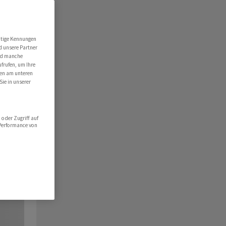
utige Kennungen
d unsere Partner
ind manche
ufrufen, um Ihre
ten am unteren
Sie in unserer
oder Zugriff auf
 Performance von