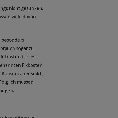
ings nicht gesunken.
ssen viele davon
r besonders
erbrauch sogar zu
nfrastruktur löst
enannten Fixkosten.
r Konsum aber sinkt,
 Folglich müssen
langen.