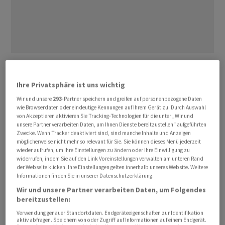
Dies ist Teil ‌von ⁠Investitionszusagen in Höhe von
insgesamt 93 Milliarden
Euro
, die am Montag auf ⁠dem
Ihre Privatsphäre ist uns wichtig
Gipfel «Choose France» von Präsident Emmanuel Macron
Wir und unsere
293
-Partner speichern und greifen auf personenbezogene Daten
bekanntgegeben wurden.
SoftBank
plant demnach, bis
wie Browserdaten oder eindeutige Kennungen auf Ihrem Gerät zu. Durch Auswahl
2031 in der ‌nördlichen Region Hauts-de-France drei
von Akzeptieren aktivieren Sie Tracking-Technologien für die unter „Wir und
unsere Partner verarbeiten Daten, um Ihnen Dienste bereitzustellen“ aufgeführten
Rechenzentren für Künstliche Intelligenz (KI) ‌mit einer
Zwecke. Wenn Tracker deaktiviert sind, sind manche Inhalte und Anzeigen
Gesamtleistung von 3,1 Gigawatt zu ​errichten. Die
möglicherweise nicht mehr so relevant für Sie. Sie können dieses Menü jederzeit
wieder aufrufen, um Ihre Einstellungen zu ändern oder Ihre Einwilligung zu
Anfangsinvestition beläuft sich auf 45 Milliarden
Euro
.
widerrufen, indem Sie auf den Link Voreinstellungen verwalten am unteren Rand
der Webseite klicken. Ihre Einstellungen gelten innerhalb unseres Website. Weitere
Informationen finden Sie in unserer Datenschutzerklärung.
«Dies ist eine massive Investition», sagte
SoftBank
-Chef
Wir und unsere Partner verarbeiten Daten, um Folgendes
Masayoshi Son. Das Projekt werde Europa helfen, bei
bereitzustellen:
der KI-Rechenkapazität zu den USA und China
Verwendung genauer Standortdaten. Endgeräteeigenschaften zur Identifikation
aufzuholen. «Wir können Frankreich zum Zentrum
aktiv abfragen. Speichern von oder Zugriff auf Informationen auf einem Endgerät.