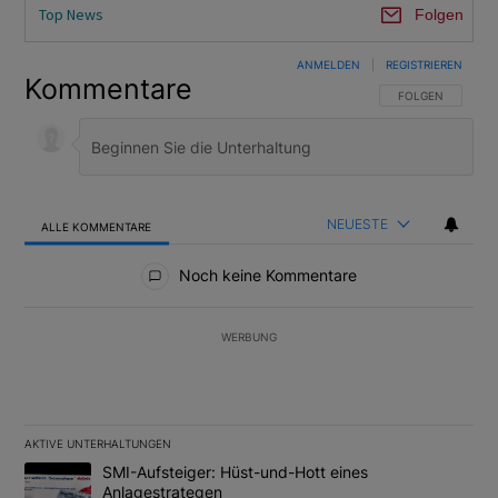
Top News
Folgen
ANMELDEN
|
REGISTRIEREN
Kommentare
FOLGE DIESER U
FOLGEN
NEUESTE
ALLE KOMMENTARE
Alle Kommentare
Noch keine Kommentare
WERBUNG
AKTIVE UNTERHALTUNGEN
Das Folgende ist eine Liste der am meisten kommentierten Artikel
Ein Trendartikel mit dem Titel "SMI-Aufsteiger: Hüst-und-Hott e
SMI-Aufsteiger: Hüst-und-Hott eines
Anlagestrategen