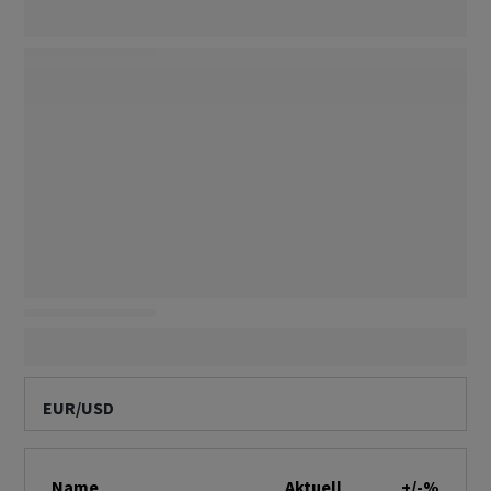
EUR/USD
Name
Aktuell
+/-%