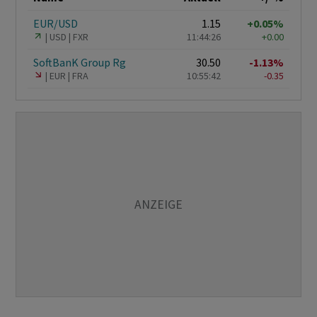
EUR/USD
1.15
+0.05%
USD
FXR
11:44:26
+0.00
SoftBanK Group Rg
30.50
-1.13%
EUR
FRA
10:55:42
-0.35