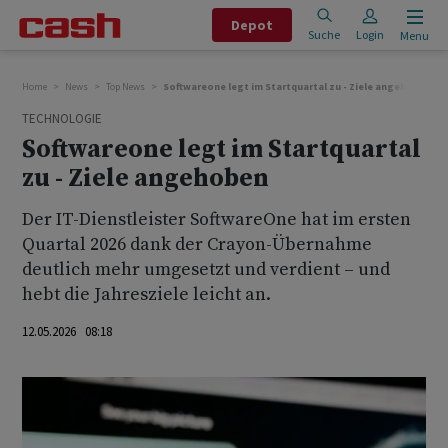
Depot
Suche
Login
Menu
Home
News
Top News
Softwareone legt im Startquartal zu - Ziele angehoben
TECHNOLOGIE
Softwareone legt im Startquartal
zu - Ziele angehoben
Der IT-Dienstleister SoftwareOne hat im ersten
Quartal 2026 dank der Crayon-Übernahme
deutlich mehr umgesetzt und verdient – und
hebt die Jahresziele leicht an.
12.05.2026 08:18