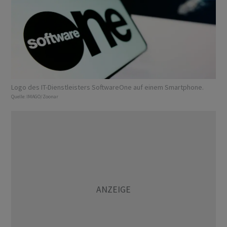
Logo des IT-Dienstleisters SoftwareOne auf einem Smartphone.
Quelle:
IMAGO/Zoonar