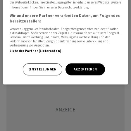
Millionen Franken. Die entsprechende Marge
der Webseite klicken. Ihre Einstellungen gelten innerhalb unseres Website. Weitere
Informationen finden Sie in unserer Datenschutzerklärung.
verbesserte sich auf 20,5 Prozent von 19,8 Prozent im
Wir und unsere Partner verarbeiten Daten, um Folgendes
Vorjahreszeitraum.
bereitzustellen:
Verwendung genauer Standortdaten. Endgeräteeigenschaften zur Identifikation
Die Zahlen beruhen auf einer vergleichbaren
aktiv abfragen. Speichern von oder Zugriff auf Informationen auf einem Endgerät.
Personalisierte Werbung und Inhalte, Messung von Werbeleistung und der
kombinierten Basis, als wenn Crayon schon im ganzen
Performance von Inhalten, Zielgruppenforschung sowie Entwicklung und
Verbesserung von Angeboten.
Vorjahr zu
SoftwareOne
gehört hätte. Der
Liste der Partner (Lieferanten)
Innerschweizer Konzern hatte am 2. Juli 2025 den Kauf
des Mitbewerbers aus Norwegen abgeschlossen.
EINSTELLUNGEN
AKZEPTIEREN