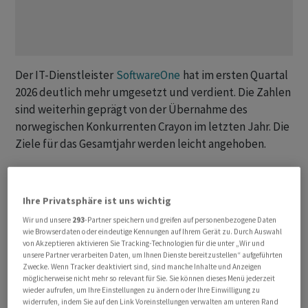
Der IT-Dienstleister
SoftwareOne
hat im ersten Quartal
2026 deutlich mehr umgesetzt und verdient. Die Zahlen
sind weiterhin geprägt von der Übernahme des
norwegischen Konkurrenten Crayon im letzten Jahr. Die
Ziele für das Gesamtjahr werden leicht angehoben.
Insgesamt stieg der Umsatz im ersten Quartal auf like-
for-like-Basis um 12,9 Prozent auf 387,7 Millionen
Ihre Privatsphäre ist uns wichtig
Franken, wie der Anbieter von Software- und Cloud-
Wir und unsere
293
-Partner speichern und greifen auf personenbezogene Daten
Lösungen am Dienstag mitteilte.
wie Browserdaten oder eindeutige Kennungen auf Ihrem Gerät zu. Durch Auswahl
von Akzeptieren aktivieren Sie Tracking-Technologien für die unter „Wir und
unsere Partner verarbeiten Daten, um Ihnen Dienste bereitzustellen“ aufgeführten
Noch besser sah es beim operativen Gewinn aus. Der
Zwecke. Wenn Tracker deaktiviert sind, sind manche Inhalte und Anzeigen
bereinigte Betriebsgewinn vor Abschreibungen und
möglicherweise nicht mehr so relevant für Sie. Sie können dieses Menü jederzeit
wieder aufrufen, um Ihre Einstellungen zu ändern oder Ihre Einwilligung zu
Amortisationen (EBITDA) stieg um 32,8 Prozent auf 79,4
widerrufen, indem Sie auf den Link Voreinstellungen verwalten am unteren Rand