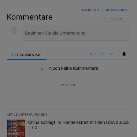
ANMELDEN
|
REGISTRIEREN
Kommentare
FOLGE DIESER U
FOLGEN
NEUESTE
ALLE KOMMENTARE
Alle Kommentare
Noch keine Kommentare
WERBUNG
AKTIVE UNTERHALTUNGEN
Das Folgende ist eine Liste der am meisten kommentierten Artikel
Ein Trendartikel mit dem Titel "China schlägt im Handelsstreit m
China schlägt im Handelsstreit mit den USA zurück
2