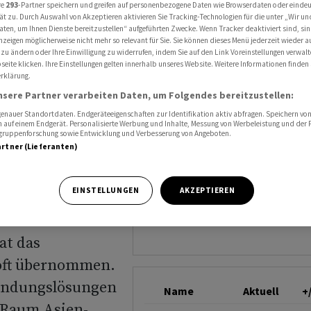
ezialisten Medalsoft aus China
re
293
-Partner speichern und greifen auf personenbezogene Daten wie Browserdaten oder einde
ät zu. Durch Auswahl von Akzeptieren aktivieren Sie Tracking-Technologien für die unter „Wir un
SOFTWAREONE
aten, um Ihnen Dienste bereitzustellen“ aufgeführten Zwecke. Wenn Tracker deaktiviert sind, s
nzeigen möglicherweise nicht mehr so relevant für Sie. Sie können dieses Menü jederzeit wieder a
 zu ändern oder Ihre Einwilligung zu widerrufen, indem Sie auf den Link Voreinstellungen verwal
nimmt
eite klicken. Ihre Einstellungen gelten innerhalb unseres Website. Weitere Informationen finden 
rklärung.
nsere Partner verarbeiten Daten, um Folgendes bereitzustellen:
nauer Standortdaten. Endgeräteeigenschaften zur Identifikation aktiv abfragen. Speichern von 
 auf einem Endgerät. Personalisierte Werbung und Inhalte, Messung von Werbeleistung und der
na
elgruppenforschung sowie Entwicklung und Verbesserung von Angeboten.
artner (Lieferanten)
EINSTELLUNGEN
AKZEPTIEREN
at das
oft übernommen.
endungslösungen
Name
Aktuell
+
 Raum Asien-