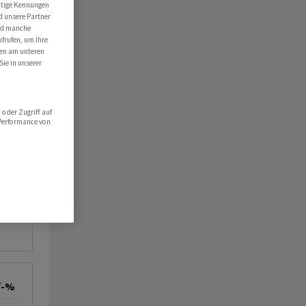
utige Kennungen
d unsere Partner
ind manche
ufrufen, um Ihre
ten am unteren
Sie in unserer
oder Zugriff auf
 Performance von
/-%