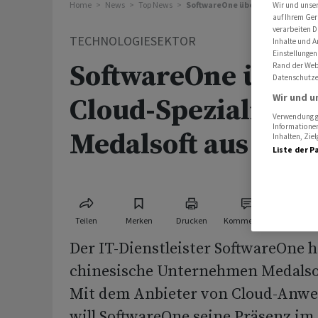
Home
News
Top News
SoftwareOne übernimmt Cloud-Sp
Wir und unse
auf Ihrem Ger
verarbeiten D
TECHNOLOGIESEKTOR
Inhalte und A
Einstellungen
SoftwareOne über
Rand der Webs
Datenschutze
Wir und u
Cloud-Spezialisten
Verwendung ge
Informationen
Medalsoft aus Chi
Inhalten, Zi
Liste der P
Teilen
Merken
Drucken
Kommentare
Der IT-Dienstleister SoftwareOne h
chinesische Unternehmen Medals
Mit dem Anbieter von Cloud-Anw
will SoftwareOne seine Präsenz im