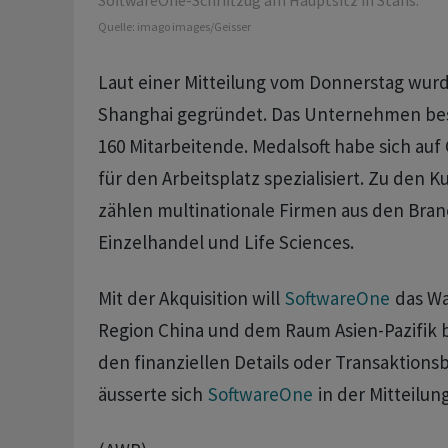
SoftwareOne-Schriftzug am Hauptsitz in Stans.
Quelle:
imago images/Geisser
Laut einer Mitteilung vom Donnerstag wurd
Shanghai gegründet. Das Unternehmen besc
160 Mitarbeitende. Medalsoft habe sich a
für den Arbeitsplatz spezialisiert. Zu den 
zählen multinationale Firmen aus den Bran
Einzelhandel und Life Sciences.
Mit der Akquisition will
SoftwareOne
das Wa
Region China und dem Raum Asien-Pazifik 
den finanziellen Details oder Transaktion
äusserte sich
SoftwareOne
in der Mitteilung