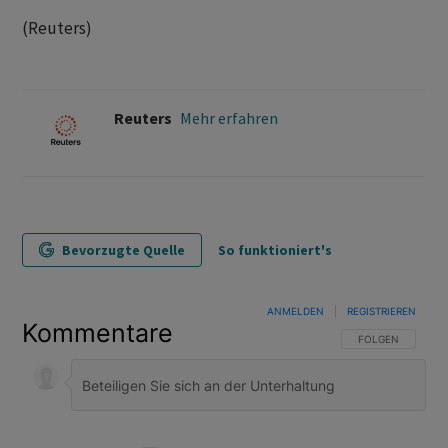
(Reuters)
Reuters
Mehr erfahren
Bevorzugte Quelle
So funktioniert's
ANMELDEN
|
REGISTRIEREN
Kommentare
FOLGE DIESER U
FOLGEN