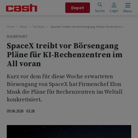
Depot
Suche
Login
Menu
Home
News
Top News
SpaceX treibt vor Börsengang Pläne für KI-Rechenzentren 
RAUMFAHRT
SpaceX treibt vor Börsengang
Pläne für KI-Rechenzentren im
All voran
Kurz vor dem für diese Woche erwarteten
Börsengang von SpaceX hat Firmenchef Elon
Musk die Pläne für ‌Rechenzentren ⁠im Weltall
konkretisiert.
09.06.2026 03:28