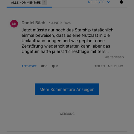
NEUESTE
ALLE KOMMENTARE
1
Alle Kommentare
Kommentar von Daniel Bächi.
Daniel Bächi
JUNE 9, 2026
DB
Jetzt müsste nur noch das Starship tatsächlich
einmal beweisen, dass es eine Nutzlast in die
Umlaufbahn bringen und wie geplant ohne
Zerstörung wiederholt starten kann, aber das
Ungetüm hatte ja erst 12 Testflüge mit teils
spetakulären "unscheduled rapid disassemblies"...
Weiterlesen
Wer jetzt SpaceX kauft, kauft vor allem Visionen und
ANTWORT
0
0
TEILEN
MELDUNG
ein gigantisches Defizit, ähnlich wie 2010 bei Tesla.
Ich habe damals investiert, aber diesmal fehlen mir
die Nerven um die Geschichte einem deutlich
AKTIVE UNTERHALTUNGEN
gealterten, offen Drogen konsumierenden und
Das Folgende ist eine Liste der am meisten kommentierten Artikel
politisch am rechtesten Rand agierenden CEO mit
Mehr Kommentare Anzeigen
Ein Trendartikel mit dem Titel "Margin Calls bei Situational Awar
Margin Calls bei Situational Awareness: Alles über
Allmachtsallüren abzukaufen.
den Retter-Deal
3
Ein Trendartikel mit dem Titel "US-Finanzministerium bereitet Ban
US-Finanzministerium bereitet Banken laut Insider
WERBUNG
auf eventuelle Yen-Intervention vor
2