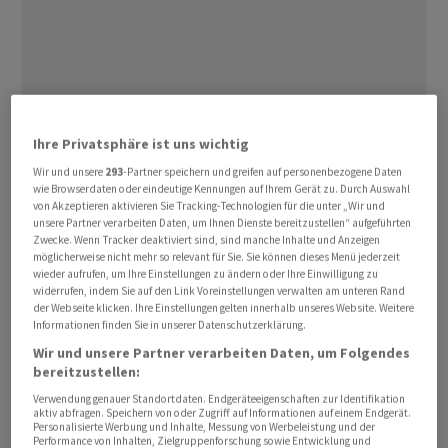
Ihre Privatsphäre ist uns wichtig
In einem am Montag veröffentlichten Video sagte ⁠Elon
Wir und unsere
293
-Partner speichern und greifen auf personenbezogene Daten
Musk, man wolle vermitteln, dass für die Pläne «keine
wie Browserdaten oder eindeutige Kennungen auf Ihrem Gerät zu. Durch Auswahl
Magie nötig» sei. «Ein Grossteil davon ist ‌Technologie,
von Akzeptieren aktivieren Sie Tracking-Technologien für die unter „Wir und
unsere Partner verarbeiten Daten, um Ihnen Dienste bereitzustellen“ aufgeführten
die wir bereits für die Starlink-V3-Satelliten entwickelt
Zwecke. Wenn Tracker deaktiviert sind, sind manche Inhalte und Anzeigen
‌haben», erklärte er. Musk und SpaceX-Ingenieur ​Ian
möglicherweise nicht mehr so relevant für Sie. Sie können dieses Menü jederzeit
wieder aufrufen, um Ihre Einstellungen zu ändern oder Ihre Einwilligung zu
Dahl skizzierten Pläne für KI-Satelliten, die als
widerrufen, indem Sie auf den Link Voreinstellungen verwalten am unteren Rand
Rechenknoten im Orbit fungieren, mit Sonnenenergie
der Webseite klicken. Ihre Einstellungen gelten innerhalb unseres Website. Weitere
Informationen finden Sie in unserer Datenschutzerklärung.
betrieben und durch Wärmeabstrahlung in den
Wir und unsere Partner verarbeiten Daten, um Folgendes
Weltraum gekühlt werden sollen. Dies könnte helfen,
bereitzustellen:
die zunehmenden Energieengpässe irdischer KI-
Verwendung genauer Standortdaten. Endgeräteeigenschaften zur Identifikation
Anlagen zu umgehen.
aktiv abfragen. Speichern von oder Zugriff auf Informationen auf einem Endgerät.
Personalisierte Werbung und Inhalte, Messung von Werbeleistung und der
Performance von Inhalten, Zielgruppenforschung sowie Entwicklung und