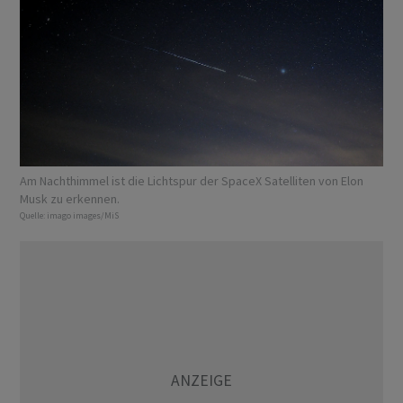
Am Nachthimmel ist die Lichtspur der SpaceX Satelliten von Elon
Musk zu erkennen.
Quelle:
imago images/MiS