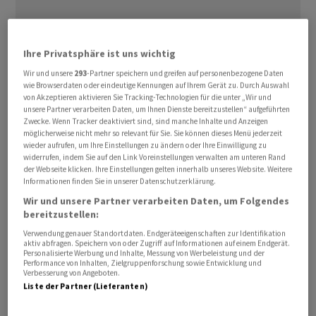
Ihre Privatsphäre ist uns wichtig
Wir und unsere
293
-Partner speichern und greifen auf personenbezogene Daten
wie Browserdaten oder eindeutige Kennungen auf Ihrem Gerät zu. Durch Auswahl
von Akzeptieren aktivieren Sie Tracking-Technologien für die unter „Wir und
unsere Partner verarbeiten Daten, um Ihnen Dienste bereitzustellen“ aufgeführten
Demnach könnte der Ausgabepreis bereits am ⁠11. Juni
Zwecke. Wenn Tracker deaktiviert sind, sind manche Inhalte und Anzeigen
festgelegt und der Börsenstart für den 12. Juni anvisiert
möglicherweise nicht mehr so relevant für Sie. Sie können dieses Menü jederzeit
wieder aufrufen, um Ihre Einstellungen zu ändern oder Ihre Einwilligung zu
werden, sagten ‌drei mit dem Vorgang vertraute
widerrufen, indem Sie auf den Link Voreinstellungen verwalten am unteren Rand
Personen der ‌Nachrichtenagentur Reuters am Freitag. ​
der Webseite klicken. Ihre Einstellungen gelten innerhalb unseres Website. Weitere
Informationen finden Sie in unserer Datenschutzerklärung.
Damit würde der Zeitplan für den mit Spannung
Wir und unsere Partner verarbeiten Daten, um Folgendes
erwarteten SpaceX-Börsengang beschleunigt, der
bereitzustellen:
ursprünglich für Ende Juni geplant war. Eine schnellere
Verwendung genauer Standortdaten. Endgeräteeigenschaften zur Identifikation
Prüfung des Börsenprospekts durch die US-
aktiv abfragen. Speichern von oder Zugriff auf Informationen auf einem Endgerät.
Personalisierte Werbung und Inhalte, Messung von Werbeleistung und der
Börsenaufsicht SEC habe unter anderem zu der
Performance von Inhalten, Zielgruppenforschung sowie Entwicklung und
Verbesserung von Angeboten.
‌Beschleunigung geführt, hiess es weiter. Die Unterlagen
Liste der Partner (Lieferanten)
sollen nun bereits am kommenden Mittwoch
veröffentlicht werden, bevor am 4. Juni die Werbetour