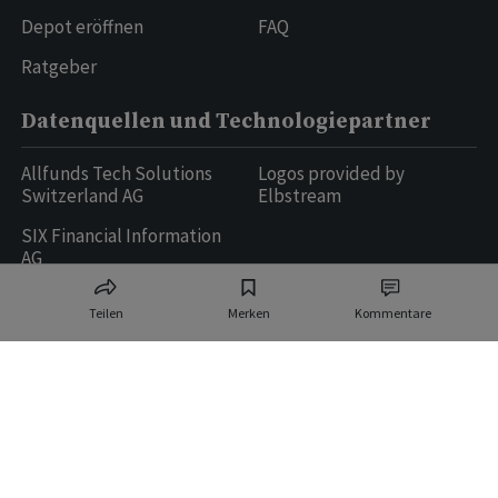
Depot eröffnen
FAQ
Ratgeber
Datenquellen und Technologiepartner
Allfunds Tech Solutions
Logos provided by
Switzerland AG
Elbstream
SIX Financial Information
AG
Teilen
Merken
Kommentare
Ringier AG | Ringier Medien Schweiz
16
weitere Publikationen