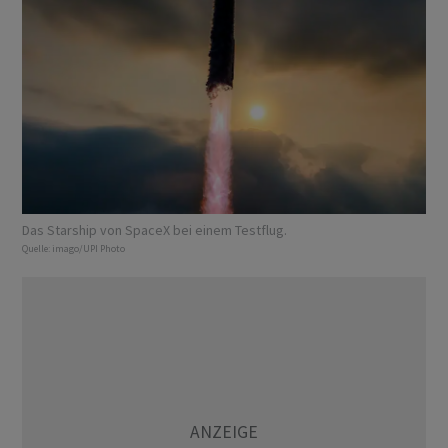
Das Starship von SpaceX bei einem Testflug.
Quelle:
imago/UPI Photo