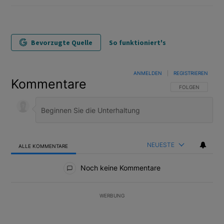
Bevorzugte Quelle
So funktioniert's
ANMELDEN
|
REGISTRIEREN
Kommentare
FOLGE DIESER U
FOLGEN
NEUESTE
ALLE KOMMENTARE
Alle Kommentare
Noch keine Kommentare
WERBUNG