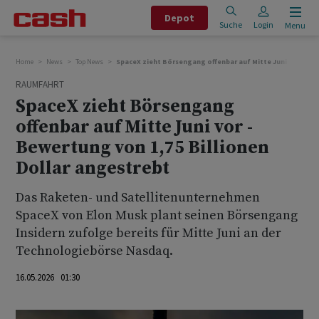
Depot
Suche
Login
Menu
Home
News
Top News
SpaceX zieht Börsengang offenbar auf Mitte Juni vor - Bew
RAUMFAHRT
SpaceX zieht Börsengang
offenbar auf Mitte Juni vor -
Bewertung von 1,75 Billionen
Dollar angestrebt
Das Raketen- und Satellitenunternehmen
SpaceX von Elon Musk plant seinen Börsengang
Insidern zufolge bereits für ‌Mitte ⁠Juni an der
Technologiebörse Nasdaq.
16.05.2026 01:30