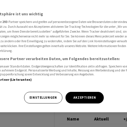
 im ersten Halbjahr stabil
SWISS PRIME SITE
atsphäre ist uns wichtig
re
293
-Partner speichern und greifen auf personenbezogene Daten wie Browserdaten oder einde
te hält
ät zu. Durch Auswahl von Akzeptieren aktivieren Sie Tracking-Technologien für die unter „Wir un
aten, um Ihnen Dienste bereitzustellen“ aufgeführten Zwecke. Wenn Tracker deaktiviert sind, s
nzeigen möglicherweise nicht mehr so relevant für Sie. Sie können dieses Menü jederzeit wieder a
Halbjahr
 zu ändern oder Ihre Einwilligung zu widerrufen, indem Sie auf den Link Voreinstellungen verwal
eite klicken. Ihre Einstellungen gelten innerhalb unseres Website. Weitere Informationen finden 
rklärung.
nsere Partner verarbeiten Daten, um Folgendes bereitzustellen:
nauer Standortdaten. Endgeräteeigenschaften zur Identifikation aktiv abfragen. Speichern von 
 auf einem Endgerät. Personalisierte Werbung und Inhalte, Messung von Werbeleistung und der
elgruppenforschung sowie Entwicklung und Verbesserung von Angeboten.
artner (Lieferanten)
Halbjahr 2025 mit
EINSTELLUNGEN
AKZEPTIEREN
 abgeschlossen.
Name
Aktuell
+