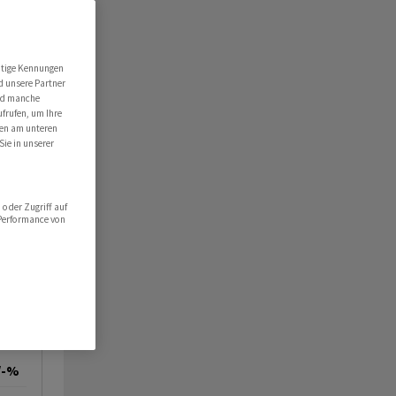
utige Kennungen
d unsere Partner
ind manche
ufrufen, um Ihre
ten am unteren
Sie in unserer
oder Zugriff auf
 Performance von
/-%