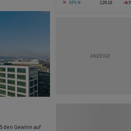
SPS N
129.10
-0.
25 den Gewinn auf