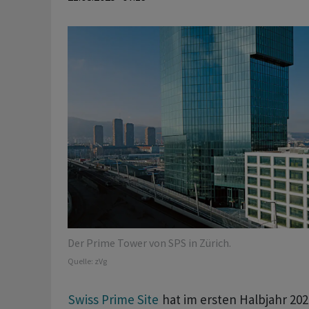
Der Prime Tower von SPS in Zürich.
Quelle:
zVg
Swiss Prime Site
hat im ersten Halbjahr 20