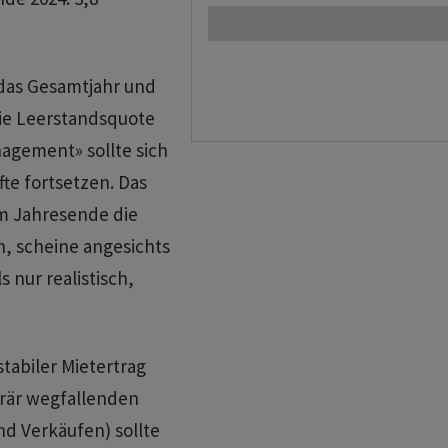
 das Gesamtjahr und
die Leerstandsquote
nagement» sollte sich
te fortsetzen. Das
m Jahresende die
n, scheine angesichts
 nur realistisch,
tabiler Mietertrag
porär wegfallenden
d Verkäufen) sollte