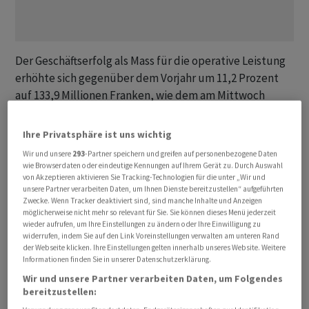
Der Geschäftserfolg als Mass für die operative Leistung
erhöhte sich gegenüber dem Vorjahr um 11,2 Prozent
auf 133,9 Millionen Franken, wie dem am Mittwoch
veröffentlichten Halbjahresbericht der
SGKB
zu
entnehmen ist. Unter dem Strich resultierte ein
Ihre Privatsphäre ist uns wichtig
Reingewinn von 114,1 Millionen Franken (+13,6
Wir und unsere
293
-Partner speichern und greifen auf personenbezogene Daten
Prozent). Bei den Kundenausleihungen legte das
wie Browserdaten oder eindeutige Kennungen auf Ihrem Gerät zu. Durch Auswahl
von Akzeptieren aktivieren Sie Tracking-Technologien für die unter „Wir und
Finanzinstitut allerdings wegen Bereinigungen bei
unsere Partner verarbeiten Daten, um Ihnen Dienste bereitzustellen“ aufgeführten
Immobilienpositionen langsamer zu als noch im Vorjahr.
Zwecke. Wenn Tracker deaktiviert sind, sind manche Inhalte und Anzeigen
möglicherweise nicht mehr so relevant für Sie. Sie können dieses Menü jederzeit
wieder aufrufen, um Ihre Einstellungen zu ändern oder Ihre Einwilligung zu
Sämtliche Ertragspfeiler stärker
widerrufen, indem Sie auf den Link Voreinstellungen verwalten am unteren Rand
der Webseite klicken. Ihre Einstellungen gelten innerhalb unseres Website. Weitere
Informationen finden Sie in unserer Datenschutzerklärung.
Insgesamt konnte das Ostschweizer Staatsinstitut
Wir und unsere Partner verarbeiten Daten, um Folgendes
einen Geschäftsertrag von 301,8 Millionen Franken (+9,8
bereitzustellen:
Prozent) erwirtschaften, wobei sämtliche Ertragspfeiler