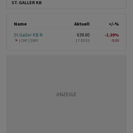
ST. GALLER KB
Name
Aktuell
+/-%
St.Galler KB N
639.00
-1.39%
CHF
SWX
17:30:53
-9.00