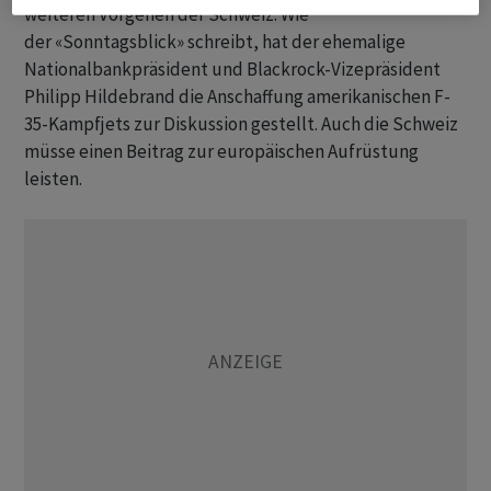
weiteren Vorgehen der Schweiz. Wie
der «Sonntagsblick» schreibt, hat der ehemalige
Nationalbankpräsident und Blackrock-Vizepräsident
Philipp Hildebrand die Anschaffung amerikanischen F-
35-Kampfjets zur Diskussion gestellt. Auch die Schweiz
müsse einen Beitrag zur europäischen Aufrüstung
leisten.