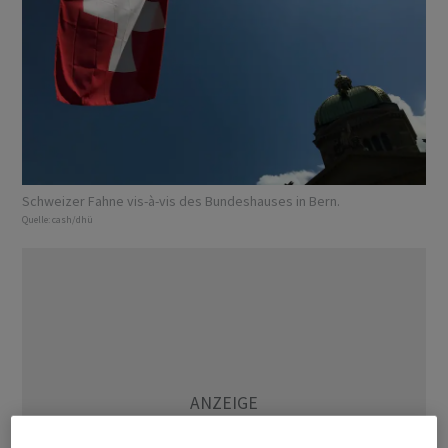
Schweizer Fahne vis-à-vis des Bundeshauses in Bern.
Quelle:
cash/dhü