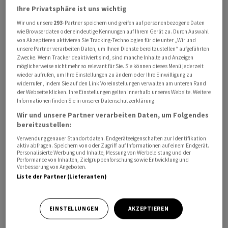
Ihre Privatsphäre ist uns wichtig
Wir und unsere
293
-Partner speichern und greifen auf personenbezogene Daten
wie Browserdaten oder eindeutige Kennungen auf Ihrem Gerät zu. Durch Auswahl
von Akzeptieren aktivieren Sie Tracking-Technologien für die unter „Wir und
unsere Partner verarbeiten Daten, um Ihnen Dienste bereitzustellen“ aufgeführten
Zwecke. Wenn Tracker deaktiviert sind, sind manche Inhalte und Anzeigen
möglicherweise nicht mehr so relevant für Sie. Sie können dieses Menü jederzeit
Helene Budliger Artieda, Staatssekretärin für
wieder aufrufen, um Ihre Einstellungen zu ändern oder Ihre Einwilligung zu
Wirtschaft, reist am heutigen Sonntag in die USA, wie
widerrufen, indem Sie auf den Link Voreinstellungen verwalten am unteren Rand
der Webseite klicken. Ihre Einstellungen gelten innerhalb unseres Website. Weitere
der «Sonntagsblick» berichtet. Zweck der Reise ist ein
Informationen finden Sie in unserer Datenschutzerklärung.
diplomatischer Austausch zum vergangene Woche
Wir und unsere Partner verarbeiten Daten, um Folgendes
hochgekochten Zollstreit, in dem sich die Schweiz mit
bereitzustellen:
31-prozentigen US-Zöllen konfrontiert sieht.
Verwendung genauer Standortdaten. Endgeräteeigenschaften zur Identifikation
aktiv abfragen. Speichern von oder Zugriff auf Informationen auf einem Endgerät.
Personalisierte Werbung und Inhalte, Messung von Werbeleistung und der
Es scheint aber wenig wahrscheinlich, dass allein schon
Performance von Inhalten, Zielgruppenforschung sowie Entwicklung und
Verbesserung von Angeboten.
Budligers aktuelle USA-Reise eine Wende in der
Liste der Partner (Lieferanten)
Zollpolitik herbeiführt - Diplomatie ist ein Bohren
dicker Bretter.
EINSTELLUNGEN
AKZEPTIEREN
Immerhin mangelt es nicht an Vorschlägen zum