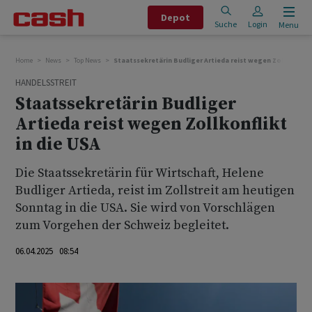
Depot
Suche
Login
Menu
Home
News
Top News
Staatssekretärin Budliger Artieda reist wegen Zollkonflikt
HANDELSSTREIT
Staatssekretärin Budliger
Artieda reist wegen Zollkonflikt
in die USA
Die Staatssekretärin für Wirtschaft, Helene
Budliger Artieda, reist im Zollstreit am heutigen
Sonntag in die USA. Sie wird von Vorschlägen
zum Vorgehen der Schweiz begleitet.
06.04.2025 08:54