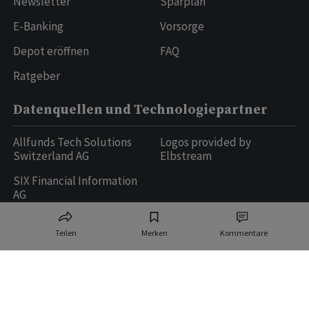
Newsletter
Sparplan
E-Banking
Vorsorge
Depot eröffnen
FAQ
Ratgeber
Datenquellen und Technologiepartner
Allfunds Tech Solutions
Logos provided by
Switzerland AG
Elbstream
SIX Financial Information
AG
Teilen
Merken
Kommentare
Ringier AG | Ringier Medien Schweiz
16
weitere Publikationen