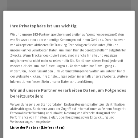
Der Ostschweizer Zughersteller
Stadler
hat einen
Ihre Privatsphäre ist uns wichtig
Auftrag über 25 weitere elektrische
Wir und unsere
293
-Partner speichern und greifen auf personenbezogene Daten
Mehrsystemlokomotiven des Typs EURO6000 erhalten.
wie Browserdaten oder eindeutige Kennungen auf Ihrem Gerät zu. Durch Auswahl
von Akzeptieren aktivieren Sie Tracking-Technologien für die unter „Wir und
Besteller ist der europäische Lokomotivvermieter und
unsere Partner verarbeiten Daten, um Ihnen Dienste bereitzustellen“ aufgeführten
langjährige
Stadler
-Geschäftspartner Alpha Trains, wie
Zwecke. Wenn Tracker deaktiviert sind, sind manche Inhalte und Anzeigen
möglicherweise nicht mehr so relevant für Sie. Sie können dieses Menü jederzeit
Stadler am Mittwoch mitteilte.
wieder aufrufen, um Ihre Einstellungen zu ändern oder Ihre Einwilligung zu
widerrufen, indem Sie auf den Link Voreinstellungen verwalten am unteren Rand
der Webseite klicken. Ihre Einstellungen gelten innerhalb unseres Website. Weitere
Die Auslieferung der neuen Fahrzeuge ist für 2028
Informationen finden Sie in unserer Datenschutzerklärung.
geplant. Mit dem Auftrag wächst die EURO6000-Flotte
Wir und unsere Partner verarbeiten Daten, um Folgendes
von Alpha Trains auf insgesamt 92 Lokomotiven.
bereitzustellen:
Finanzielle Angaben machten die Unternehmen nicht.
Verwendung genauer Standortdaten. Endgeräteeigenschaften zur Identifikation
aktiv abfragen. Speichern von oder Zugriff auf Informationen auf einem Endgerät.
Personalisierte Werbung und Inhalte, Messung von Werbeleistung und der
Ein Teil der Lokomotiven ist für den Güterverkehr in
Performance von Inhalten, Zielgruppenforschung sowie Entwicklung und
Verbesserung von Angeboten.
Spanien vorgesehen. Andere Fahrzeuge sollen auf dem
Liste der Partner (Lieferanten)
sogenannten Mittelmeerkorridor verkehren und