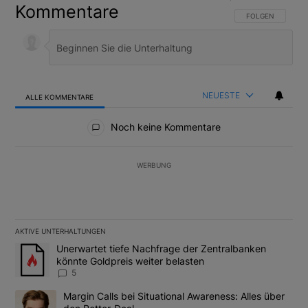
Kommentare
FOLGE DIESER U
FOLGEN
NEUESTE
ALLE KOMMENTARE
Alle Kommentare
Noch keine Kommentare
WERBUNG
AKTIVE UNTERHALTUNGEN
Das Folgende ist eine Liste der am meisten kommentierten Artikel
Ein Trendartikel mit dem Titel "Unerwartet tiefe Nachfrage der 
Unerwartet tiefe Nachfrage der Zentralbanken
könnte Goldpreis weiter belasten
5
Ein Trendartikel mit dem Titel "Margin Calls bei Situational Awar
Margin Calls bei Situational Awareness: Alles über