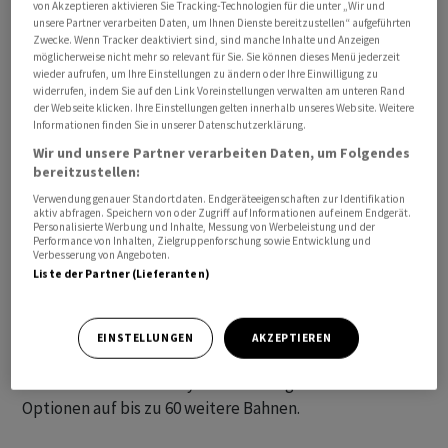
von Akzeptieren aktivieren Sie Tracking-Technologien für die unter „Wir und
unsere Partner verarbeiten Daten, um Ihnen Dienste bereitzustellen“ aufgeführten
Zwecke. Wenn Tracker deaktiviert sind, sind manche Inhalte und Anzeigen
möglicherweise nicht mehr so relevant für Sie. Sie können dieses Menü jederzeit
wieder aufrufen, um Ihre Einstellungen zu ändern oder Ihre Einwilligung zu
Das Verkehrsunternehmen aus Salt Lake City hat 20
widerrufen, indem Sie auf den Link Voreinstellungen verwalten am unteren Rand
weitere Stadtbahnfahrzeuge vom Typ Stadler Citylink
der Webseite klicken. Ihre Einstellungen gelten innerhalb unseres Website. Weitere
Informationen finden Sie in unserer Datenschutzerklärung.
bestellt. Damit werde eine Option aus der
Wir und unsere Partner verarbeiten Daten, um Folgendes
Grundbestellung vom Herbst 2024 eingelöst, teilte
bereitzustellen:
Stadler am Dienstag mit. Die Züge sind den Angaben
Verwendung genauer Standortdaten. Endgeräteeigenschaften zur Identifikation
zufolge speziell auf den UTA TRAX Stadtbahn-Betrieb
aktiv abfragen. Speichern von oder Zugriff auf Informationen auf einem Endgerät.
Personalisierte Werbung und Inhalte, Messung von Werbeleistung und der
in und um Salt Lake City zugeschnitten.
Performance von Inhalten, Zielgruppenforschung sowie Entwicklung und
Verbesserung von Angeboten.
Liste der Partner (Lieferanten)
Gebaut werden die Fahrzeuge im Stadler-Werk in Salt
Lake City selbst. Damit fahren laut dem Zugbauer bald
40 Bahnen im US-Bundesstaat Utah. Der ursprüngliche
EINSTELLUNGEN
AKZEPTIEREN
Auftrag im Wert von 129 Millionen Dollar umfasste
ebenfalls bereits 20 Citylink-Fahrzeuge mit einer
Optionen auf bis zu 60 weitere Bahnen.