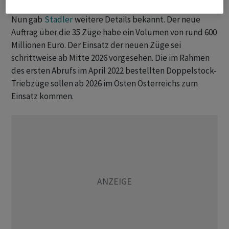
Nun gab
Stadler
weitere Details bekannt. Der neue
Auftrag über die 35 Züge habe ein Volumen von rund 600
Millionen Euro. Der Einsatz der neuen Züge sei
schrittweise ab Mitte 2026 vorgesehen. Die im Rahmen
des ersten Abrufs im April 2022 bestellten Doppelstock-
Triebzüge sollen ab 2026 im Osten Österreichs zum
Einsatz kommen.