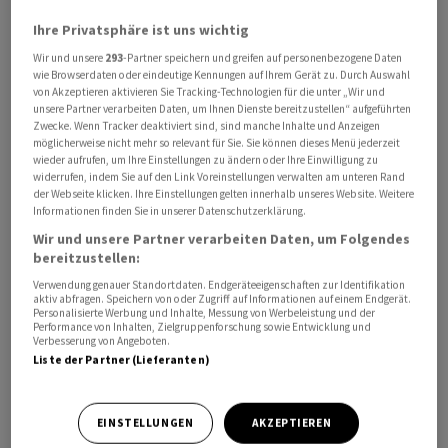
Ihre Privatsphäre ist uns wichtig
Wir und unsere
293
-Partner speichern und greifen auf personenbezogene Daten
wie Browserdaten oder eindeutige Kennungen auf Ihrem Gerät zu. Durch Auswahl
von Akzeptieren aktivieren Sie Tracking-Technologien für die unter „Wir und
unsere Partner verarbeiten Daten, um Ihnen Dienste bereitzustellen“ aufgeführten
Zwecke. Wenn Tracker deaktiviert sind, sind manche Inhalte und Anzeigen
möglicherweise nicht mehr so relevant für Sie. Sie können dieses Menü jederzeit
wieder aufrufen, um Ihre Einstellungen zu ändern oder Ihre Einwilligung zu
Davon seien 14 Zügen für den Fernverkehr und 21 Züge
widerrufen, indem Sie auf den Link Voreinstellungen verwalten am unteren Rand
für den Nahverkehr vorgesehen, teilte der
der Webseite klicken. Ihre Einstellungen gelten innerhalb unseres Website. Weitere
Ostschweizer Zugbauer am Donnerstag in einem
Informationen finden Sie in unserer Datenschutzerklärung.
Communiqué mit. Die Bestellung erfolge im Rahmen
Wir und unsere Partner verarbeiten Daten, um Folgendes
bereitzustellen:
des 2022 unterzeichneten Rahmenvertrags über bis zu
Verwendung genauer Standortdaten. Endgeräteeigenschaften zur Identifikation
186 Doppelstock-Triebzüge, der ein Gesamtvolumen
aktiv abfragen. Speichern von oder Zugriff auf Informationen auf einem Endgerät.
von bis zu 3 Milliarden Euro hat. Inklusive des ersten
Personalisierte Werbung und Inhalte, Messung von Werbeleistung und der
Performance von Inhalten, Zielgruppenforschung sowie Entwicklung und
Abrufs wurden damit 76 Fahrzeuge bestellt.
Verbesserung von Angeboten.
Liste der Partner (Lieferanten)
Die jetzige Bestellung ist schon seit einem Monat
bekannt. Zuerst hatte die "Schweiz am Wochenende"
EINSTELLUNGEN
AKZEPTIEREN
darüber berichtet.