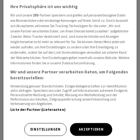
Ihre Privatsphäre ist uns wichtig
Wir und unsere
293
-Partner speichern und greifen auf personenbezogene Daten
Stadler Rail
hat von den Bahngesellschaften Iarnrod
wie Browserdaten oder eindeutige Kennungen auf Ihrem Gerät zu. Durch Auswahl
Éireann und Translink Northern Ireland Railways einen
von Akzeptieren aktivieren Sie Tracking-Technologien für die unter „Wir und
unsere Partner verarbeiten Daten, um Ihnen Dienste bereitzustellen“ aufgeführten
Auftrag über acht Flirt-Züge erhalten. Die Fahrzeuge
Zwecke. Wenn Tracker deaktiviert sind, sind manche Inhalte und Anzeigen
sollen ab 2030 die Strecke zwischen Dublin und Belfast
möglicherweise nicht mehr so relevant für Sie. Sie können dieses Menü jederzeit
wieder aufrufen, um Ihre Einstellungen zu ändern oder Ihre Einwilligung zu
bedienen und werden mit einem 15-jährigen
widerrufen, indem Sie auf den Link Voreinstellungen verwalten am unteren Rand
Wartungsvertrag geliefert, wie das Unternehmen am
der Webseite klicken. Ihre Einstellungen gelten innerhalb unseres Website. Weitere
Informationen finden Sie in unserer Datenschutzerklärung.
Freitag mitteilte.
Wir und unsere Partner verarbeiten Daten, um Folgendes
bereitzustellen:
Die neuen Züge ergänzen die Flotte von derzeit 275
Verwendung genauer Standortdaten. Endgeräteeigenschaften zur Identifikation
Fahrzeugen, die von 432 Mitarbeitenden im Vereinigten
aktiv abfragen. Speichern von oder Zugriff auf Informationen auf einem Endgerät.
Personalisierte Werbung und Inhalte, Messung von Werbeleistung und der
Königreich betreut werden.
Performance von Inhalten, Zielgruppenforschung sowie Entwicklung und
Verbesserung von Angeboten.
Liste der Partner (Lieferanten)
Die Investition beträgt 548 Millionen
Pfund
respektive
698 Millionen Euro. Sie wird durch 165 Millionen Euro
EU-Fördermittel unterstützt.
EINSTELLUNGEN
AKZEPTIEREN