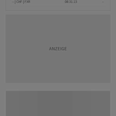
–
CHF
FXR
08:31:23
–