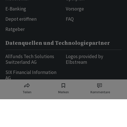
E-Banking
Vorsorge
Depot eröffnen
FAQ
Ratgeber
Datenquellen und Technologiepartner
Allfunds Tech Solutions
Logos provided by
Switzerland AG
Elbstream
SIX Financial Information
AG
Teilen
Merken
Kommentare
Ringier AG | Ringier Medien Schweiz
16
weitere Publikationen