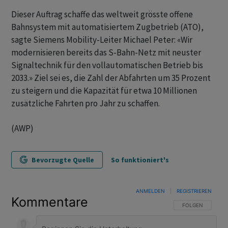
Dieser Auftrag schaffe das weltweit grösste offene
Bahnsystem mit automatisiertem Zugbetrieb (ATO),
sagte Siemens Mobility-Leiter Michael Peter: «Wir
modernisieren bereits das S-Bahn-Netz mit neuster
Signaltechnik für den vollautomatischen Betrieb bis
2033.» Ziel sei es, die Zahl der Abfahrten um 35 Prozent
zu steigern und die Kapazität für etwa 10 Millionen
zusätzliche Fahrten pro Jahr zu schaffen.
(AWP)
Bevorzugte Quelle
So funktioniert's
ANMELDEN
|
REGISTRIEREN
Kommentare
FOLGE DIESER U
FOLGEN