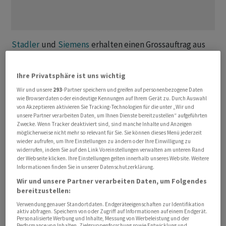
Stadler
und
Siemens
erhalten einen Grossauftrag aus
Dänemark. Sie werden 226 Züge für die S-Bahn
Kopenhagen liefern. Die Bestellung hat einen Wert von
Ihre Privatsphäre ist uns wichtig
rund 3 Milliarden Euro.
Wir und unsere
293
-Partner speichern und greifen auf personenbezogene Daten
wie Browserdaten oder eindeutige Kennungen auf Ihrem Gerät zu. Durch Auswahl
Zudem gebe es eine Option für bis zu 100 weitere Züge,
von Akzeptieren aktivieren Sie Tracking-Technologien für die unter „Wir und
unsere Partner verarbeiten Daten, um Ihnen Dienste bereitzustellen“ aufgeführten
teilten die beiden Bahnhersteller, die sich in einem
Zwecke. Wenn Tracker deaktiviert sind, sind manche Inhalte und Anzeigen
Konsortium zusammengeschlossen haben, am Freitag in
möglicherweise nicht mehr so relevant für Sie. Sie können dieses Menü jederzeit
wieder aufrufen, um Ihre Einstellungen zu ändern oder Ihre Einwilligung zu
einem Communiqué mit. Welchen Anteil von den rund 3
widerrufen, indem Sie auf den Link Voreinstellungen verwalten am unteren Rand
Milliarden Euro
Stadler
erhält, wollte ein Sprecher auf
der Webseite klicken. Ihre Einstellungen gelten innerhalb unseres Website. Weitere
Informationen finden Sie in unserer Datenschutzerklärung.
Anfrage der Nachrichtenagentur AWP nicht sagen:
Wir und unsere Partner verarbeiten Daten, um Folgendes
«Darüber habe man mit
Siemens
Stillschweigen
bereitzustellen:
vereinbart.»
Verwendung genauer Standortdaten. Endgeräteeigenschaften zur Identifikation
aktiv abfragen. Speichern von oder Zugriff auf Informationen auf einem Endgerät.
Personalisierte Werbung und Inhalte, Messung von Werbeleistung und der
Siemens übernehme als Konsortialführer die
Performance von Inhalten, Zielgruppenforschung sowie Entwicklung und