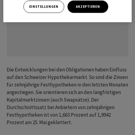
EINSTELLUNGEN
AKZEPTIEREN
Die Entwicklungen bei den Obligationen haben Einfluss
auf den Schweizer Hypothekarmarkt. So sind die Zinsen
für zehnjährige Festhypotheken in den letzten Monaten
angestiegen. Sie orientieren sich an den langfristigen
Kapitalmarktzinsen (auch Swapsätze). Der
Durchschnittssatz bei Anbietern von zehnjährigen
Festhypotheken ist von 1,663 Prozent auf 1,9942
Prozent am 25. Mai geklettert.