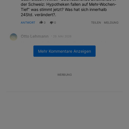
der Schweiz: Hypotheken fallen auf Mehr-Wochen-
Tief" was stimmt jetzt? Was hat sich innerhalb
24Std. verändert?.
ANTWORT
0
0
TEILEN
MELDUNG
Kommentar von Otto Lehmann.
Otto Lehmann
29. MAI 2026
OL
Man kann die Banken unter Druck setzen, indem
man vermehrt freie, schlecht verzinste Mittel zur
Mehr Kommentare Anzeigen
Amortisation nutzt. Gleichzeitig erzielt man einen
Renditevorteil. Auch mit Blick auf die Abschaffung
des Eigenmietwertes sehr sinnvoll.
ANTWORT
6
0
TEILEN
MELDUNG
WERBUNG
Kommentar von René Schultheiss.
René Schultheiss
28. MAI 2026
RS
Ich finde es ganz schlimm, dass wieder nur die
Aktivzinsen der Banken steigen! Eigentlich müssten
doch die Spar - und vor allem 5-10 jährige
Kassenobligationen auch steigen. Schade, kann
man diese Banken nicht ein bisschen mehr unter
Druck setzen……
ANTWORT
5
ANTWORTEN
13
3
TEILEN
MELDUNG