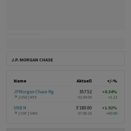
J.P. MORGAN CHASE
Name
Aktuell
+/-%
JPMorgan Chase Rg
357.52
+0.34%
USD
NYX
02:04:00
+1.22
SNB N
3'180.00
+1.92%
CHF
SWX
07.08.26
+60.00