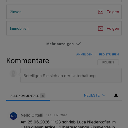
Zinsen
Folgen
Immobilien
Folgen
Mehr anzeigen
Im Fokus
Folgen
ANMELDEN
|
REGISTRIEREN
Kommentare
FOLGE DIESER U
FOLGEN
NEUESTE
ALLE KOMMENTARE
8
Alle Kommentare
Kommentar von Nello Ortelli.
Nello Ortelli
25. JUNI 2026
NO
Am 25.06.2026 11:23 schrieb Luca Niederkofler im
Cash diesen Artikel: "Überraschende Zinswende in