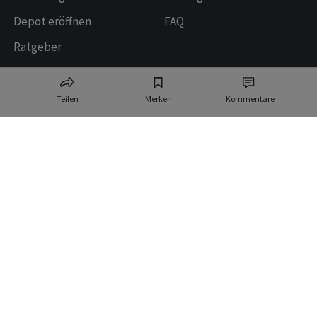
Depot eröffnen
FAQ
Ratgeber
Datenquellen und Technologiepartner
Teilen
Merken
Kommentare
Allfunds Tech Solutions
Logos provided by
Switzerland AG
Elbstream
SIX Financial Information
AG
Ringier AG | Ringier Medien Schweiz
16
weitere Publikationen