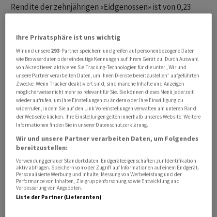
Rendite der zehnjährigen «Eidgenossen» ist von 0,23
Prozent Anfang Februar bis auf 0,6 Prozent am 22. Mai
gestiegen. Das war der höchste Stand seit Ende März
Ihre Privatsphäre ist uns wichtig
2025. Zuletzt notierte der Zins bei 0,48 Prozent.
Wir und unsere
293
-Partner speichern und greifen auf personenbezogene Daten
wie Browserdaten oder eindeutige Kennungen auf Ihrem Gerät zu. Durch Auswahl
Der Markt reagiert damit auf die kriegerischen
von Akzeptieren aktivieren Sie Tracking-Technologien für die unter „Wir und
unsere Partner verarbeiten Daten, um Ihnen Dienste bereitzustellen“ aufgeführten
Ereignisse am Golf und auf die Entwicklungen an den
Zwecke. Wenn Tracker deaktiviert sind, sind manche Inhalte und Anzeigen
Rohwarenmärkten. Anleger befürchten dass die
möglicherweise nicht mehr so relevant für Sie. Sie können dieses Menü jederzeit
wieder aufrufen, um Ihre Einstellungen zu ändern oder Ihre Einwilligung zu
anhaltend hohen Energiepreise die Inflation weiter ​nach
widerrufen, indem Sie auf den Link Voreinstellungen verwalten am unteren Rand
oben treiben und zu Zinserhöhungen wichtiger
der Webseite klicken. Ihre Einstellungen gelten innerhalb unseres Website. Weitere
Informationen finden Sie in unserer Datenschutzerklärung.
Notenbanken führen. In den USA wächst etwa die
Wir und unsere Partner verarbeiten Daten, um Folgendes
Gruppe von jenen US-Notenbankern, welche nun eher
bereitzustellen:
eine Leitzinsanhebung statt einer lange Zeit erwogenen
Verwendung genauer Standortdaten. Endgeräteeigenschaften zur Identifikation
Zinssenkung in Betracht ziehen.
aktiv abfragen. Speichern von oder Zugriff auf Informationen auf einem Endgerät.
Personalisierte Werbung und Inhalte, Messung von Werbeleistung und der
Performance von Inhalten, Zielgruppenforschung sowie Entwicklung und
Verbesserung von Angeboten.
Liste der Partner (Lieferanten)