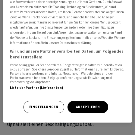
wie Browserdaten oder eindeutige Kennungen auf Ihrem Gerät zu. Durch Auswahl
von Akzeptieren aktivieren Sie Tracking-Technologien für die unter „Wir und
unsere Partner verarbeiten Daten, um Ihnen Dienste bereitzustellen“ aufgeführten
Zwecke. Wenn Tracker deaktiviert sind, sind manche Inhalte und Anzeigen
möglicherweise nicht mehr so relevant für Sie. Sie können dieses Menü jederzeit
wieder aufrufen, um Ihre Einstellungen zu ändern oder Ihre Einwilligung zu
widerrufen, indem Sie auf den Link Voreinstellungen verwalten am unteren Rand
Der Einkaufsmanagerindex des Instituts for Supply
der Webseite klicken. Ihre Einstellungen gelten innerhalb unseres Website. Weitere
Management (ISM) fiel zum Vormonat um 1,7 Punkte
Informationen finden Sie in unserer Datenschutzerklärung.
auf 49,9 Punkte, wie das Institut am Mittwoch in Tempe
Wir und unsere Partner verarbeiten Daten, um Folgendes
mitteilte. Der Wert liegt damit erstmals seit Juni 2024
bereitzustellen:
knapp unter der Wachstumsschwelle von 50 Punkten.
Verwendung genauer Standortdaten. Endgeräteeigenschaften zur Identifikation
aktiv abfragen. Speichern von oder Zugriff auf Informationen auf einem Endgerät.
Ökonomen hatten hingegen mit einem Anstieg auf 52,0
Personalisierte Werbung und Inhalte, Messung von Werbeleistung und der
Performance von Inhalten, Zielgruppenforschung sowie Entwicklung und
Punkte gerechnet.
Verbesserung von Angeboten.
Liste der Partner (Lieferanten)
Der Unterindikator für neue Aufträge gab deutlich nach.
Der bereits auf einem hohen Niveau befindliche
EINSTELLUNGEN
AKZEPTIEREN
Indikator für bezahlte Preise legte hingegen zu. Auch
der Beschäftigungsindikator verbesserte sich etwas und
signalisiert einen Beschäftigungsaufbau.