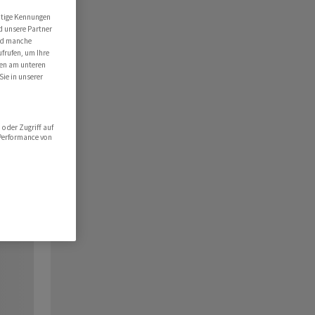
utige Kennungen
d unsere Partner
ind manche
ufrufen, um Ihre
ten am unteren
Sie in unserer
oder Zugriff auf
 Performance von