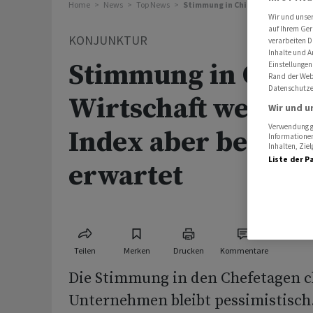
Home
News
Top News
Stimmung in Chinas Wirtschaft we
Wir und unse
auf Ihrem Ger
KONJUNKTUR
verarbeiten D
Inhalte und A
Stimmung in Chin
Einstellungen
Rand der Webs
Datenschutze
Wirtschaft weiter 
Wir und u
Verwendung ge
Index aber besser 
Informationen
Inhalten, Zi
Liste der P
erwartet
Teilen
Merken
Drucken
Kommentare
Die Stimmung in den Chefetagen c
Unternehmen bleibt pessimistisch