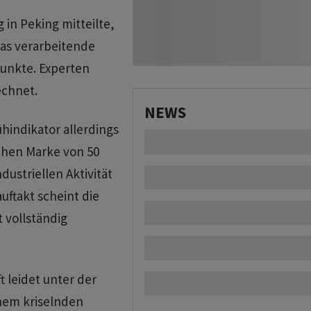
 in Peking mitteilte,
das verarbeitende
Punkte. Experten
echnet.
NEWS
hindikator allerdings
schen Marke von 50
ustriellen Aktivität
uftakt scheint die
t vollständig
t leidet unter der
nem kriselnden