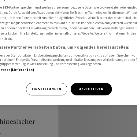
iter getrübt - Index aber besser als erwartet
re
293
-Partner speichern und greifen auf personenbezogene Daten wie Browserdaten oder einde
ät zu. Durch Auswahl von Akzeptieren aktivieren Sie Tracking-Technologien für die unter „Wir un
aten, um Ihnen Dienste bereitzustellen“ aufgeführten Zwecke. Wenn Tracker deaktiviert sind, s
nzeigen möglicherweise nicht mehr so relevant für Sie. Sie können dieses Menü jederzeit wieder a
as
 zu ändern oder Ihre Einwilligung zu widerrufen, indem Sie auf den Link Voreinstellungen verwal
eite klicken. Ihre Einstellungen gelten innerhalb unseres Website. Weitere Informationen finden 
rklärung.
getrübt -
nsere Partner verarbeiten Daten, um Folgendes bereitzustellen:
nauer Standortdaten. Endgeräteeigenschaften zur Identifikation aktiv abfragen. Speichern von 
als
 auf einem Endgerät. Personalisierte Werbung und Inhalte, Messung von Werbeleistung und der
elgruppenforschung sowie Entwicklung und Verbesserung von Angeboten.
artner (Lieferanten)
EINSTELLUNGEN
AKZEPTIEREN
hinesischer
.