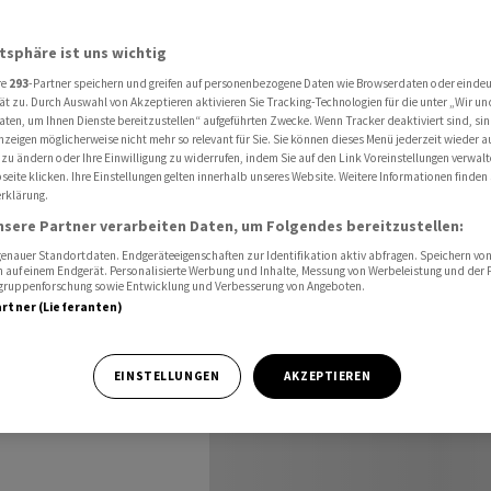
strie schlecht wie seit 2020 nicht mehr
atsphäre ist uns wichtig
re
293
-Partner speichern und greifen auf personenbezogene Daten wie Browserdaten oder einde
scher
ät zu. Durch Auswahl von Akzeptieren aktivieren Sie Tracking-Technologien für die unter „Wir un
aten, um Ihnen Dienste bereitzustellen“ aufgeführten Zwecke. Wenn Tracker deaktiviert sind, s
nzeigen möglicherweise nicht mehr so relevant für Sie. Sie können dieses Menü jederzeit wieder a
hlecht
 zu ändern oder Ihre Einwilligung zu widerrufen, indem Sie auf den Link Voreinstellungen verwal
eite klicken. Ihre Einstellungen gelten innerhalb unseres Website. Weitere Informationen finden 
rklärung.
t mehr
nsere Partner verarbeiten Daten, um Folgendes bereitzustellen:
nauer Standortdaten. Endgeräteeigenschaften zur Identifikation aktiv abfragen. Speichern von 
 auf einem Endgerät. Personalisierte Werbung und Inhalte, Messung von Werbeleistung und der
elgruppenforschung sowie Entwicklung und Verbesserung von Angeboten.
artner (Lieferanten)
EINSTELLUNGEN
AKZEPTIEREN
ortindustrie ist
en nicht mehr.