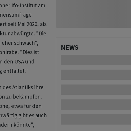
ner Ifo-Institut am
hmensumfrage
rt seit Mai 2020, als
ktur abwürgte. "Die
h eher schwach",
NEWS
hlrabe. "Dies ist
 in den USA und
 entfaltet."
des Atlantiks ihre
tion zu bekämpfen.
Höhe, etwa für den
wärtig gibt es auch
ändern könnte",