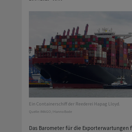
Ein Containerschiff der Reederei Hapag Lloyd.
Quelle:
IMAGO / Hanno Bode
Das Barometer für die Exporterwartungen fi