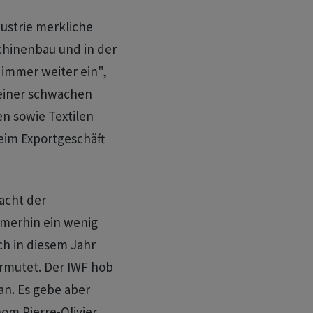
ustrie merkliche
chinenbau und in der
 immer weiter ein",
 einer schwachen
en sowie Textilen
eim Exportgeschäft
acht der
merhin ein wenig
ch in diesem Jahr
ermutet. Der IWF hob
an. Es gebe aber
om Pierre-Olivier