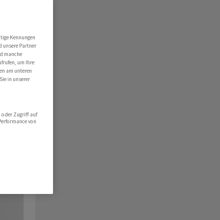
utige Kennungen
d unsere Partner
ind manche
ufrufen, um Ihre
ten am unteren
Sie in unserer
oder Zugriff auf
 Performance von