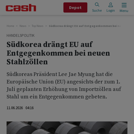
Depot
Suche
Login
Menu
Home
News
Top News
Südkorea drängt EU auf Entgegenkommen bei neuen Stah
HANDELSPOLITIK
Südkorea drängt EU auf
Entgegenkommen bei neuen
Stahlzöllen
Südkoreas Präsident Lee Jae Myung hat die
Europäische Union (EU) angesichts der ‌zum ⁠1.
Juli geplanten Erhöhung von Importzöllen auf
Stahl ⁠um ein Entgegenkommen gebeten.
11.06.2026 04:16