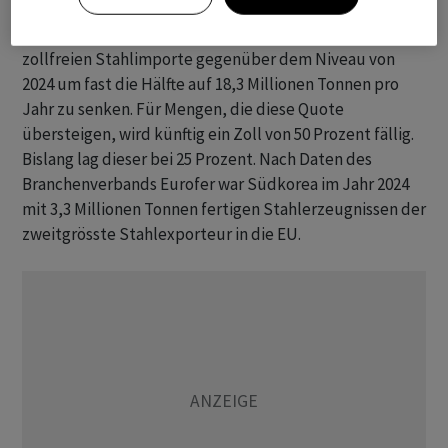
Das EU-Parlament hatte ​im Mai Pläne gebilligt, die
zollfreien Stahlimporte gegenüber dem ‌Niveau von
2024 um fast die Hälfte auf 18,3 Millionen Tonnen pro
Jahr zu senken. Für Mengen, ​die ​diese Quote
übersteigen, ⁠wird künftig ein Zoll von 50 ​Prozent fällig.
⁠Bislang lag dieser bei 25 Prozent. Nach ‌Daten des
Branchenverbands Eurofer war Südkorea im Jahr 2024
mit 3,3 Millionen Tonnen fertigen ‌Stahlerzeugnissen der
zweitgrösste Stahlexporteur in die EU.