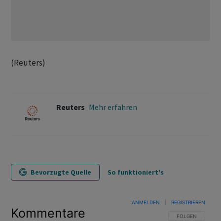
(Reuters)
Reuters
Mehr erfahren
Bevorzugte Quelle
So funktioniert's
ANMELDEN
|
REGISTRIEREN
Kommentare
FOLGE DIESER U
FOLGEN