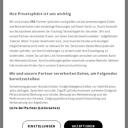
Ihre Privatsphäre ist uns wichtig
Wir und unsere
293
-Partner speichern und greifen auf personenbezogene Daten
wie Browserdaten oder eindeutige Kennungen auf Ihrem Gerät zu. Durch Auswahl
von Akzeptieren aktivieren Sie Tracking-Technologien für die unter „Wir und
unsere Partner verarbeiten Daten, um Ihnen Dienste bereitzustellen“ aufgeführten
Zwecke. Wenn Tracker deaktiviert sind, sind manche Inhalte und Anzeigen
Südkoreanische Stahlproduzenten sollten
möglicherweise nicht mehr so relevant für Sie. Sie können dieses Menü jederzeit
wieder aufrufen, um Ihre Einstellungen zu ändern oder Ihre Einwilligung zu
«wohlwollend berücksichtigt» werden, teilte ‌das
widerrufen, indem Sie auf den Link Voreinstellungen verwalten am unteren Rand
Präsidialamt in Seoul am ‌Donnerstag mit. Lee habe ​
der Webseite klicken. Ihre Einstellungen gelten innerhalb unseres Website. Weitere
Informationen finden Sie in unserer Datenschutzerklärung.
diese Forderung am Mittwoch bei einem Gipfeltreffen
mit EU-Ratspräsident Antonio Costa und EU-
Wir und unsere Partner verarbeiten Daten, um Folgendes
bereitzustellen:
Kommissionschefin Ursula von der Leyen in Belgien
Verwendung genauer Standortdaten. Endgeräteeigenschaften zur Identifikation
vorgebracht. Dabei habe er betont, ‌dass
aktiv abfragen. Speichern von oder Zugriff auf Informationen auf einem Endgerät.
südkoreanische Unternehmen keinen schlechteren
Personalisierte Werbung und Inhalte, Messung von Werbeleistung und der
Performance von Inhalten, Zielgruppenforschung sowie Entwicklung und
Marktzugang erhalten dürften als ihre Wettbewerber. Er
Verbesserung von Angeboten.
Liste der Partner (Lieferanten)
verwies auf die Rolle seines ​Landes als strategischer
Partner der EU und ​das bestehende
Freihandelsabkommen.
EINSTELLUNGEN
AKZEPTIEREN