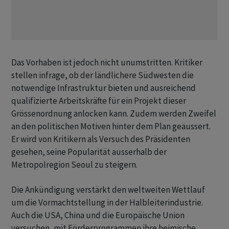
Das Vorhaben ist jedoch ​nicht unumstritten. Kritiker
stellen infrage, ob der ländlichere ​Südwesten die
notwendige Infrastruktur bieten und ausreichend
qualifizierte Arbeitskräfte für ein Projekt dieser
Grössenordnung anlocken kann. Zudem ‌werden Zweifel
an den politischen Motiven hinter dem Plan geäussert.
Er wird von Kritikern als Versuch des Präsidenten
gesehen, seine Popularität ausserhalb der
Metropolregion Seoul zu steigern.
Die Ankündigung ​verstärkt ​den weltweiten Wettlauf
um die Vormachtstellung in ⁠der Halbleiterindustrie.
Auch die USA, China und die Europäische ​Union
versuchen, mit ⁠Förderprogrammen ihre heimische