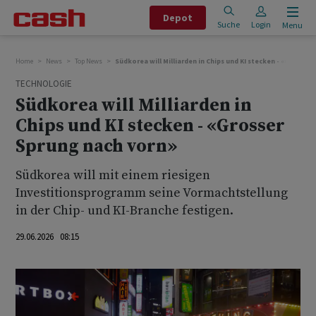
Depot
Suche
Login
Menu
Home
News
Top News
Südkorea will Milliarden in Chips und KI stecken - «Grosser
TECHNOLOGIE
Südkorea will Milliarden in
Chips und KI stecken - «Grosser
Sprung nach vorn»
Südkorea will mit einem riesigen
Investitionsprogramm seine Vormachtstellung
in der Chip- und KI-Branche festigen.
29.06.2026 08:15