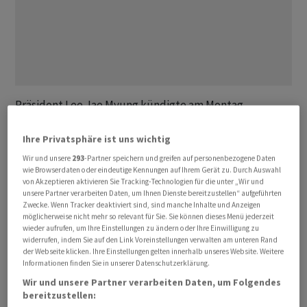
Präsident Lee Jae Myung kündigte am Montag
weitreichende Grossprojekte ‌an, ⁠mit denen das Land
seine industrielle Stärke ausbauen will.
Ihre Privatsphäre ist uns wichtig
Medienberichten zufolge könnten die
Wir und unsere
293
-Partner speichern und greifen auf personenbezogene Daten
wie Browserdaten oder eindeutige Kennungen auf Ihrem Gerät zu. Durch Auswahl
Gesamtinvestitionen ⁠in den kommenden Jahren eine
von Akzeptieren aktivieren Sie Tracking-Technologien für die unter „Wir und
Billiarde Won (umgerechnet rund 569 Milliarden Euro)
unsere Partner verarbeiten Daten, um Ihnen Dienste bereitzustellen“ aufgeführten
Zwecke. Wenn Tracker deaktiviert sind, sind manche Inhalte und Anzeigen
übersteigen. An der im Fernsehen übertragenen
möglicherweise nicht mehr so relevant für Sie. Sie können dieses Menü jederzeit
‌Ankündigung nahmen auch die Chefs von
Samsung
wieder aufrufen, um Ihre Einstellungen zu ändern oder Ihre Einwilligung zu
Electronics und ‌
SK Hynix
teil, den beiden weltgrössten
widerrufen, indem Sie auf den Link Voreinstellungen verwalten am unteren Rand
der Webseite klicken. Ihre Einstellungen gelten innerhalb unseres Website. Weitere
Herstellern ​von Speicherchips.
Informationen finden Sie in unserer Datenschutzerklärung.
Wir und unsere Partner verarbeiten Daten, um Folgendes
«Wir müssen die Kernelemente der Künstlichen
bereitzustellen: