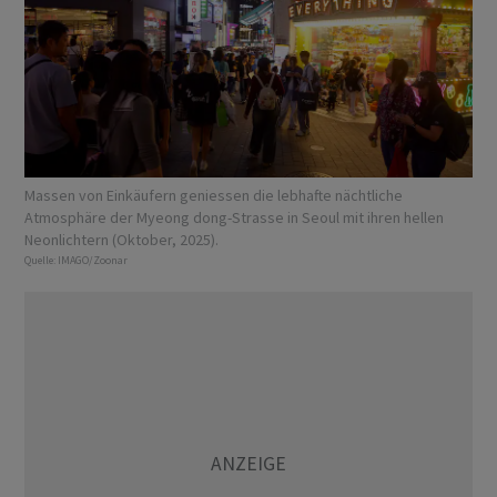
Massen von Einkäufern geniessen die lebhafte nächtliche
Atmosphäre der Myeong dong-Strasse in Seoul mit ihren hellen
Neonlichtern (Oktober, 2025).
Quelle:
IMAGO/Zoonar