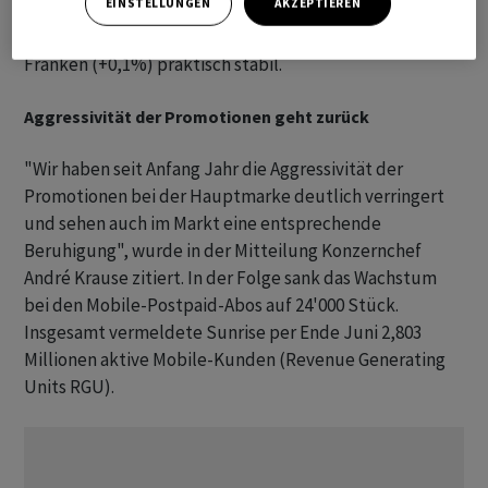
EINSTELLUNGEN
AKZEPTIEREN
Der Umsatz mit Mobilkunden blieb mit 295,7 Millionen
Franken (+0,1%) praktisch stabil.
Aggressivität der Promotionen geht zurück
"Wir haben seit Anfang Jahr die Aggressivität der
Promotionen bei der Hauptmarke deutlich verringert
und sehen auch im Markt eine entsprechende
Beruhigung", wurde in der Mitteilung Konzernchef
André Krause zitiert. In der Folge sank das Wachstum
bei den Mobile-Postpaid-Abos auf 24'000 Stück.
Insgesamt vermeldete Sunrise per Ende Juni 2,803
Millionen aktive Mobile-Kunden (Revenue Generating
Units RGU).