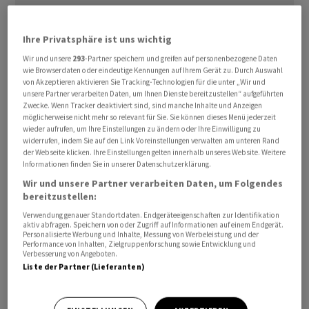
Ihre Privatsphäre ist uns wichtig
Wir und unsere
293
-Partner speichern und greifen auf personenbezogene Daten
wie Browserdaten oder eindeutige Kennungen auf Ihrem Gerät zu. Durch Auswahl
Konkret ging der Umsatz um 1,0 Prozent auf 733,6
von Akzeptieren aktivieren Sie Tracking-Technologien für die unter „Wir und
Millionen Franken zurück, wie der zweitgrösste
unsere Partner verarbeiten Daten, um Ihnen Dienste bereitzustellen“ aufgeführten
Zwecke. Wenn Tracker deaktiviert sind, sind manche Inhalte und Anzeigen
Schweizer Telekomanbieter am Dienstag mitteilte. Der
möglicherweise nicht mehr so relevant für Sie. Sie können dieses Menü jederzeit
segmentsbereinigte Betriebsgewinn vor
wieder aufrufen, um Ihre Einstellungen zu ändern oder Ihre Einwilligung zu
widerrufen, indem Sie auf den Link Voreinstellungen verwalten am unteren Rand
Abschreibungen und Amortisationen (EBITDA) sank nur
der Webseite klicken. Ihre Einstellungen gelten innerhalb unseres Website. Weitere
leicht um 0,1 Prozent auf 258,0 Millionen.
Informationen finden Sie in unserer Datenschutzerklärung.
Wir und unsere Partner verarbeiten Daten, um Folgendes
Verantwortlich für den Umsatzrückgang war
bereitzustellen:
insbesondere der Privatkunden-Festnetzbereich, der
Verwendung genauer Standortdaten. Endgeräteeigenschaften zur Identifikation
aktiv abfragen. Speichern von oder Zugriff auf Informationen auf einem Endgerät.
um 3,8 Prozent auf 286,2 Millionen schrumpfte. Diese
Personalisierte Werbung und Inhalte, Messung von Werbeleistung und der
Performance von Inhalten, Zielgruppenforschung sowie Entwicklung und
Verluste konnten nur teilweise durch ein starkes
Verbesserung von Angeboten.
Wachstum bei den Zweitmarken (yallo, Lebara und
Liste der Partner (Lieferanten)
swype) sowie einem Wachstum im B2B-Bereich inklusive
Grosshandelsgeschäft ausgeglichen werden.