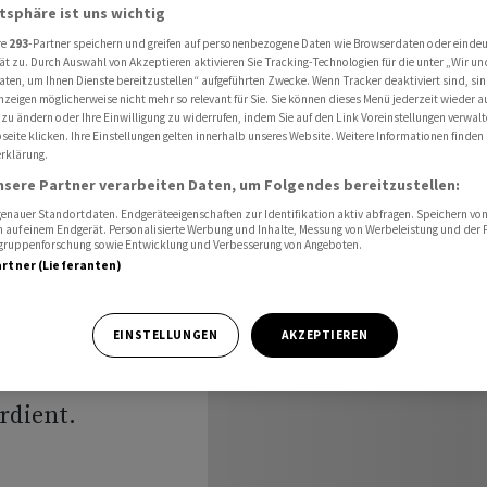
 weniger Betriebsgewinn im 2023
atsphäre ist uns wichtig
re
293
-Partner speichern und greifen auf personenbezogene Daten wie Browserdaten oder einde
ät zu. Durch Auswahl von Akzeptieren aktivieren Sie Tracking-Technologien für die unter „Wir un
aten, um Ihnen Dienste bereitzustellen“ aufgeführten Zwecke. Wenn Tracker deaktiviert sind, s
em
nzeigen möglicherweise nicht mehr so relevant für Sie. Sie können dieses Menü jederzeit wieder a
 zu ändern oder Ihre Einwilligung zu widerrufen, indem Sie auf den Link Voreinstellungen verwal
eite klicken. Ihre Einstellungen gelten innerhalb unseres Website. Weitere Informationen finden 
er
rklärung.
nsere Partner verarbeiten Daten, um Folgendes bereitzustellen:
 2023
nauer Standortdaten. Endgeräteeigenschaften zur Identifikation aktiv abfragen. Speichern von 
 auf einem Endgerät. Personalisierte Werbung und Inhalte, Messung von Werbeleistung und der
elgruppenforschung sowie Entwicklung und Verbesserung von Angeboten.
artner (Lieferanten)
EINSTELLUNGEN
AKZEPTIEREN
en Umsatz stabil
rdient.