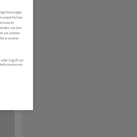
utige Kennungen
d unsere Partner
ind manche
ufrufen, um Ihre
ten am unteren
Sie in unserer
oder Zugriff auf
 Performance von