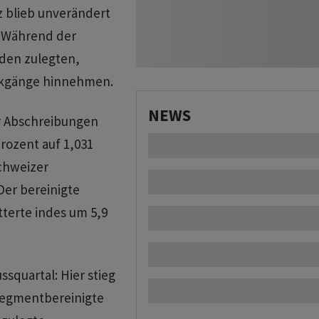
z blieb unverändert
). Während der
den zulegten,
ckgänge hinnehmen.
NEWS
r Abschreibungen
rozent auf 1,031
Schweizer
Der bereinigte
terte indes um 5,9
ssquartal: Hier stieg
segmentbereinigte