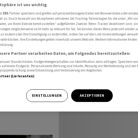
hweizer Börse an
atsphäre ist uns wichtig
re
293
-Partner speichern und greifen auf personenbezogene Daten wie Browserdaten oder einde
ät zu. Durch Auswahl von Akzeptieren aktivieren Sie Tracking-Technologien für die unter „Wir un
aten, um Ihnen Dienste bereitzustellen“ aufgeführten Zwecke. Wenn Tracker deaktiviert sind, s
elsstart
nzeigen möglicherweise nicht mehr so relevant für Sie. Sie können dieses Menü jederzeit wieder a
 zu ändern oder Ihre Einwilligung zu widerrufen, indem Sie auf den Link Voreinstellungen verwal
eite klicken. Ihre Einstellungen gelten innerhalb unseres Website. Weitere Informationen finden 
e an
rklärung.
nsere Partner verarbeiten Daten, um Folgendes bereitzustellen:
nauer Standortdaten. Endgeräteeigenschaften zur Identifikation aktiv abfragen. Speichern von 
 auf einem Endgerät. Personalisierte Werbung und Inhalte, Messung von Werbeleistung und der
elgruppenforschung sowie Entwicklung und Verbesserung von Angeboten.
artner (Lieferanten)
 am heutigen
EINSTELLUNGEN
AKZEPTIEREN
ück.