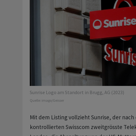
Sunrise Logo am Standort in Brugg, AG (2023)
Quelle:
imago/Geisser
Mit dem Listing vollzieht Sunrise, der nach 
kontrollierten Swisscom zweitgrösste Tel