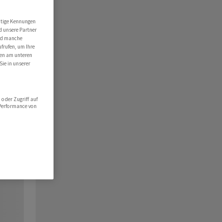
utige Kennungen
d unsere Partner
ind manche
ufrufen, um Ihre
ten am unteren
Sie in unserer
oder Zugriff auf
 Performance von