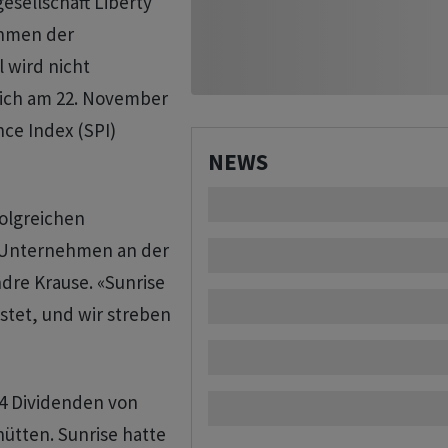
esellschaft Liberty
ahmen der
l wird nicht
lich am 22. November
ce Index (SPI)
NEWS
folgreichen
s Unternehmen an der
dre Krause. «Sunrise
stet, und wir streben
24 Dividenden von
ütten. Sunrise hatte