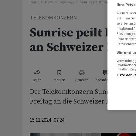
Home
News
Top News
Sunrise peilt Handelsstart an Sc
Ihre Priv
Wir und unse
TELEKOMKONZERN
auf Ihrem Ger
verarbeiten D
Sunrise peilt Hand
Inhalte und A
Einstellungen
Rand der Webs
an Schweizer Börs
Datenschutze
Wir und u
Verwendung ge
Informationen
Inhalten, Zi
Liste der P
Teilen
Merken
Drucken
Kommentare
Der Telekomkonzern Sunrise kehrt
Freitag an die Schweizer Börse zur
15.11.2024 07:24