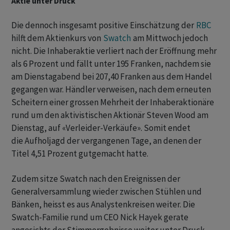
Aktie unter Druck
Die dennoch insgesamt positive Einschätzung der
RBC
hilft dem Aktienkurs von
Swatch
am Mittwoch jedoch
nicht. Die Inhaberaktie verliert nach der Eröffnung mehr
als 6 Prozent und fällt unter 195 Franken, nachdem sie
am Dienstagabend bei 207,40 Franken aus dem Handel
gegangen war. Händler verweisen, nach dem erneuten
Scheitern einer grossen Mehrheit der Inhaberaktionäre
rund um den aktivistischen Aktionär Steven Wood am
Dienstag, auf «Verleider-Verkäufe». Somit endet
die Aufholjagd der vergangenen Tage, an denen der
Titel 4,51 Prozent gutgemacht hatte.
Zudem sitze Swatch nach den Ereignissen der
Generalversammlung wieder zwischen Stühlen und
Bänken, heisst es aus Analystenkreisen weiter. Die
Swatch-Familie rund um CEO Nick Hayek gerate