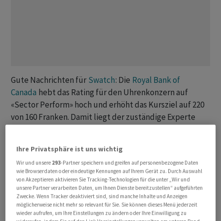
Gute Nachrichten für
Swatch
: Die
Royal Bank of
Canada
hebt das Rating für den Uhrenkonzern auf
«Sector Perform» hoch und erhöht das Kursziel auf 220
von 160 Franken. Damit liegt der zuständige Experte
klar über dem Konsens seiner Berufskollegen, die im
Schnitt 157,28 Franken als realistisch erachten.
Ihre Privatsphäre ist uns wichtig
Wir und unsere
293
-Partner speichern und greifen auf personenbezogene Daten
Hauptgrund für die Hochstufung sei die
wie Browserdaten oder eindeutige Kennungen auf Ihrem Gerät zu. Durch Auswahl
Zusammenarbeit mit Audemars Piguet für die neue
von Akzeptieren aktivieren Sie Tracking-Technologien für die unter „Wir und
unsere Partner verarbeiten Daten, um Ihnen Dienste bereitzustellen“ aufgeführten
«Royal Pop»-Kollektion, schreibt der Analyst. Die
Zwecke. Wenn Tracker deaktiviert sind, sind manche Inhalte und Anzeigen
Kollaboration bedeute einen wichtigen neuen
möglicherweise nicht mehr so relevant für Sie. Sie können dieses Menü jederzeit
wieder aufrufen, um Ihre Einstellungen zu ändern oder Ihre Einwilligung zu
Gewinntreiber. Gleichzeitig hätten sich aber auch die