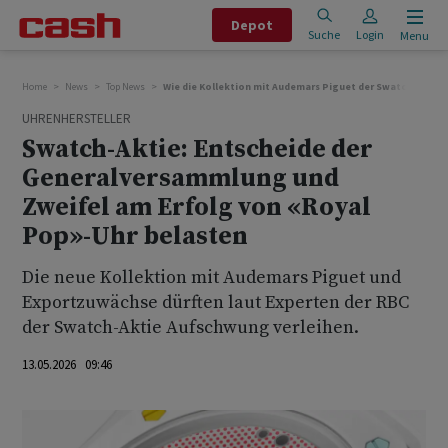
Depot
Suche
Login
Menu
Home
News
Top News
Wie die Kollektion mit Audemars Piguet der Swatch-Aktie 
UHRENHERSTELLER
Swatch-Aktie: Entscheide der
Generalversammlung und
Zweifel am Erfolg von «Royal
Pop»-Uhr belasten
Die neue Kollektion mit Audemars Piguet und
Exportzuwächse dürften laut Experten der RBC
der Swatch-Aktie Aufschwung verleihen.
13.05.2026 09:46