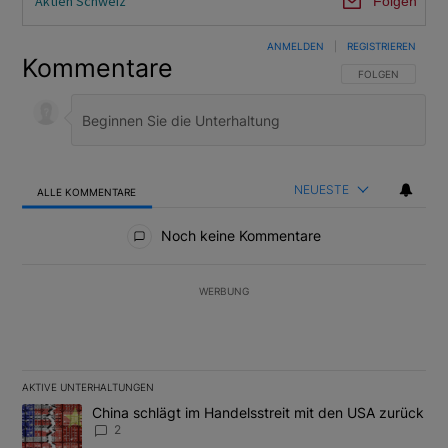
Aktien Schweiz
Folgen
ANMELDEN
|
REGISTRIEREN
Kommentare
FOLGE DIESER U
FOLGEN
NEUESTE
ALLE KOMMENTARE
Alle Kommentare
Noch keine Kommentare
WERBUNG
AKTIVE UNTERHALTUNGEN
Das Folgende ist eine Liste der am meisten kommentierten Artikel
Ein Trendartikel mit dem Titel "China schlägt im Handelsstreit m
China schlägt im Handelsstreit mit den USA zurück
2