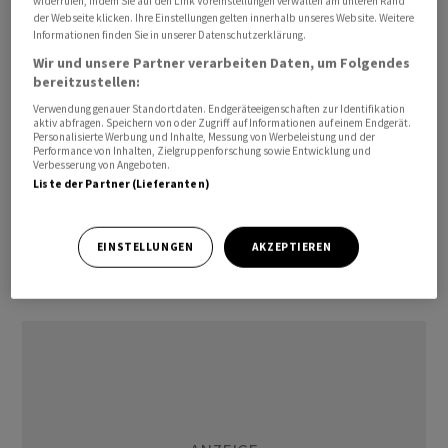
widerrufen, indem Sie auf den Link Voreinstellungen verwalten am unteren Rand
Exportdaten für günstigere und mittlere Schweizer
der Webseite klicken. Ihre Einstellungen gelten innerhalb unseres Website. Weitere
Informationen finden Sie in unserer Datenschutzerklärung.
Uhren zuletzt verbessert, so der Experte weiter.
Wir und unsere Partner verarbeiten Daten, um Folgendes
bereitzustellen:
«Eine völlig neue Art des Zeitmessens»
Verwendung genauer Standortdaten. Endgeräteeigenschaften zur Identifikation
aktiv abfragen. Speichern von oder Zugriff auf Informationen auf einem Endgerät.
Die Uhrenkonzerne
Swatch
und Audemars Piguet
Personalisierte Werbung und Inhalte, Messung von Werbeleistung und der
Performance von Inhalten, Zielgruppenforschung sowie Entwicklung und
hatten die «Royal Pop» vor wenigen Tagen angekündigt.
Verbesserung von Angeboten.
«Zwei Schweizer Ikonen schliessen sich zusammen, um
Liste der Partner (Lieferanten)
eine völlig neue Art des Zeitmessens zu erfinden und
künftige Generationen in die Welt der mechanischen
EINSTELLUNGEN
AKZEPTIEREN
Uhren einzuführen», so der Wortlaut der Mitteilung. Die
Uhr wird ab Mitte Mai verfügbar sein.