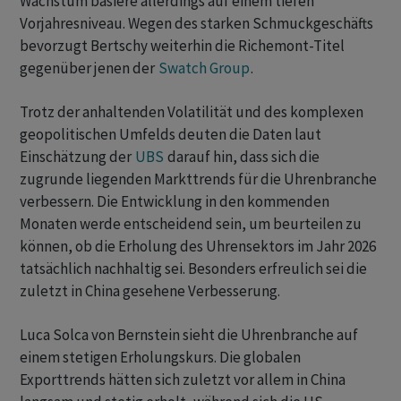
Wachstum basiere allerdings auf einem tiefen
Vorjahresniveau. Wegen des starken Schmuckgeschäfts
bevorzugt Bertschy weiterhin die Richemont-Titel
gegenüber jenen der
Swatch Group
.
Trotz der anhaltenden Volatilität und des komplexen
geopolitischen Umfelds deuten die Daten laut
Einschätzung der
UBS
darauf hin, dass sich die
zugrunde liegenden Markttrends für die Uhrenbranche
verbessern. Die Entwicklung in den kommenden
Monaten werde entscheidend sein, um beurteilen zu
können, ob die Erholung des Uhrensektors im Jahr 2026
tatsächlich nachhaltig sei. Besonders erfreulich sei die
zuletzt in China gesehene Verbesserung.
Luca Solca von Bernstein sieht die Uhrenbranche auf
einem stetigen Erholungskurs. Die globalen
Exporttrends hätten sich zuletzt vor allem in China