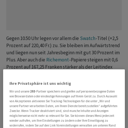
Gegen 10.50 Uhr legen vor allem die
Swatch
-Titel (+2,5
Prozent auf 220,40 Fr.) zu. Sie bleiben im Aufwärtstrend
und liegen nun seit Jahresbeginn mit gut 30 Prozent im
Plus. Aber auch die
Richemont
-Papiere steigen mit 0,6
Prozent auf 167,25 Franken stärker als der Leitindex
SMI
(+0,4 Prozent).
Richemont
werden in diesem Jahr
zwar um rund 3 Prozent tiefer gehandelt, notieren aber
Ihre Privatsphäre ist uns wichtig
Analysten zufolge weiterhin auf einem hohen Niveau.
Wir und unsere
293
-Partner speichern und greifen auf personenbezogene Daten
wie Browserdaten oder eindeutige Kennungen auf Ihrem Gerät zu. Durch Auswahl
von Akzeptieren aktivieren Sie Tracking-Technologien für die unter „Wir und
Schweizer Uhrenexporte sind im April um 17 Prozent
unsere Partner verarbeiten Daten, um Ihnen Dienste bereitzustellen“ aufgeführten
geschrumpft, dies primär wegen des Einbruchs in den
Zwecke. Wenn Tracker deaktiviert sind, sind manche Inhalte und Anzeigen
USA (-56 Prozent). Da lag die Latte sehr hoch, nachdem
möglicherweise nicht mehr so relevant für Sie. Sie können dieses Menü jederzeit
wieder aufrufen, um Ihre Einstellungen zu ändern oder Ihre Einwilligung zu
die Hersteller im Zuge der Zoll-Ankündigung von US-
widerrufen, indem Sie auf den Link Voreinstellungen verwalten am unteren Rand