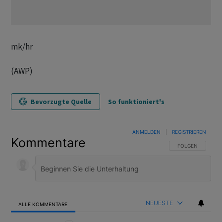
mk/hr
(AWP)
Bevorzugte Quelle
So funktioniert's
ANMELDEN
|
REGISTRIEREN
Kommentare
FOLGE DIESER U
FOLGEN
NEUESTE
ALLE KOMMENTARE
Alle Kommentare