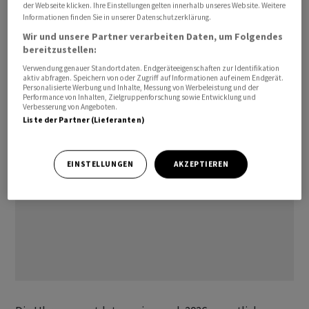
Präsident Trump vor Jahresfrist im grossen Stil
der Webseite klicken. Ihre Einstellungen gelten innerhalb unseres Website. Weitere
Informationen finden Sie in unserer Datenschutzerklärung.
Produkte in die USA verschoben hatten. Zudem wurden
Wir und unsere Partner verarbeiten Daten, um Folgendes
im April wegen des Nahost-Kriegs weniger Uhren in
bereitzustellen:
diese Region exportiert (-11 Prozent). Der Rückgang fiel
Verwendung genauer Standortdaten. Endgeräteeigenschaften zur Identifikation
damit aber tiefer aus als im März (-21 Prozent).
aktiv abfragen. Speichern von oder Zugriff auf Informationen auf einem Endgerät.
Personalisierte Werbung und Inhalte, Messung von Werbeleistung und der
Performance von Inhalten, Zielgruppenforschung sowie Entwicklung und
Verbesserung von Angeboten.
Liste der Partner (Lieferanten)
EINSTELLUNGEN
AKZEPTIEREN