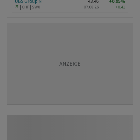
UBS Group N
43.46
+0.95%
CHF
SWX
07.08.26
+0.41