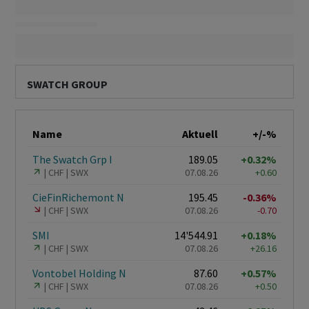
SWATCH GROUP
Name
Aktuell
+/-%
The Swatch Grp I
189.05
+0.32%
CHF
SWX
07.08.26
+0.60
CieFinRichemont N
195.45
-0.36%
CHF
SWX
07.08.26
-0.70
SMI
14'544.91
+0.18%
CHF
SWX
07.08.26
+26.16
Vontobel Holding N
87.60
+0.57%
CHF
SWX
07.08.26
+0.50