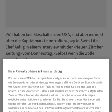
«Wir haben kein Geschäft in den USA, sind aber indirekt
über die Kapitalmärkte betroffen», sagte Swiss Life-
Chef Aellig in einem Interview mit der «Neuen Zürcher
Zeitung» vom Donnerstag. «Selbst wenn die Zölle
bestehen blieben, rechnen viele Experten nur mit
einem moderaten Rückgang des Wirtschaftswachstums
Ihre Privatsphäre ist uns wichtig
in den USA, um einen halben bis ganzen Prozentpunkt.
Das klingt nach wenig, aber es könnte in den USA zu
Wir und unsere
293
-Partner speichern und greifen auf personenbezogene Daten
wie Browserdaten oder eindeutige Kennungen auf Ihrem Gerät zu. Durch Auswahl
einer Rezession führen», sagte Aellig.
von Akzeptieren aktivieren Sie Tracking-Technologien für die unter „Wir und
unsere Partner verarbeiten Daten, um Ihnen Dienste bereitzustellen“ aufgeführten
Zwecke. Wenn Tracker deaktiviert sind, sind manche Inhalte und Anzeigen
«Wir sind langfristig investiert, wir beurteilen nicht jede
möglicherweise nicht mehr so relevant für Sie. Sie können dieses Menü jederzeit
Tagesbewegung. Aber klar ist: Wenn die Eskalationen
wieder aufrufen, um Ihre Einstellungen zu ändern oder Ihre Einwilligung zu
widerrufen, indem Sie auf den Link Voreinstellungen verwalten am unteren Rand
und der Vertrauensverlust weitergehen, kann sich die