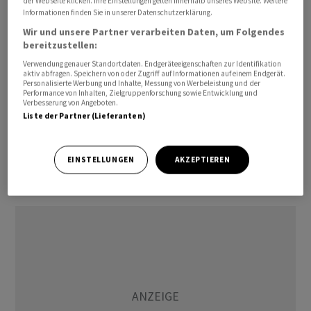
der Webseite klicken. Ihre Einstellungen gelten innerhalb unseres Website. Weitere
Lage deutlich verschärfen. Dann reden wir schnell über
Informationen finden Sie in unserer Datenschutzerklärung.
eine globale Rezession», sagte der Chef des
Wir und unsere Partner verarbeiten Daten, um Folgendes
Lebensversicherers weiter.
bereitzustellen:
Verwendung genauer Standortdaten. Endgeräteeigenschaften zur Identifikation
aktiv abfragen. Speichern von oder Zugriff auf Informationen auf einem Endgerät.
Wahrscheinlichkeit einer Rezession gestiegen
Personalisierte Werbung und Inhalte, Messung von Werbeleistung und der
Performance von Inhalten, Zielgruppenforschung sowie Entwicklung und
Verbesserung von Angeboten.
Die Zölle seien das eine. Noch gefährlicher sei es, wenn
Liste der Partner (Lieferanten)
Konsumenten und Unternehmen das Vertrauen
verlieren würden. «Dann wird weniger konsumiert,
EINSTELLUNGEN
AKZEPTIEREN
weniger investiert. Dann hätte die Weltwirtschaft ein
echtes Problem», sagte Aellig.