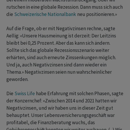
rutschen in eine globale Rezession. Dann muss sich auch
die
Schweizerische Nationalbank
neu positionieren.»
Auf die Frage, ob er mit Negativzinsen rechne, sagte
Aellig: «Unsere Hausmeinung ist derzeit: Der Leitzins
bleibt bei 0,25 Prozent. Aber das kann sich ändern.
Sollte sich das globale Rezessionsszenario weiter
erhärten, sind auch erneute Zinssenkungen möglich.
Und ja, auch Negativzinsen sind dann wieder ein
Thema.» Negativzinsen seien nun wahrscheinlicher
geworden.
Die
Swiss Life
habe Erfahrung mit solchen Phasen, sagte
der Konzernchef: «Zwischen 2014 und 2021 hatten wir
Negativzinsen, und wir haben uns in dieser Zeit gut
behauptet. Unser Lebensversicherungsgeschäft war
profitabel, die Finanzberatung wuchs, das
Gebührengeschäft konnten wir weiter ausbauen. (...) Wir