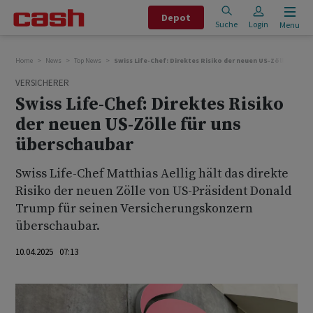
Depot
Suche
Login
Menu
Home
News
Top News
Swiss Life-Chef: Direktes Risiko der neuen US-Zölle für un
VERSICHERER
Swiss Life-Chef: Direktes Risiko
der neuen US-Zölle für uns
überschaubar
Swiss Life-Chef Matthias Aellig hält das direkte
Risiko der neuen Zölle von US-Präsident Donald
Trump für seinen Versicherungskonzern
überschaubar.
10.04.2025 07:13