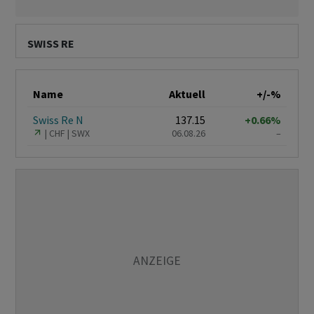
SWISS RE
Name
Aktuell
+/-%
Swiss Re N
137.15
+0.66%
CHF
SWX
06.08.26
–