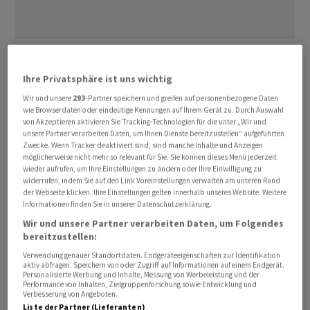
Swiss Re
hat in seinem «Financial Condition Report
2025» die bereits Ende Februar bekannt gegebenen
Ihre Privatsphäre ist uns wichtig
Solvenzzahlen bestätigt. Die Veröffentlichung dieses
Wir und unsere
293
-Partner speichern und greifen auf personenbezogene Daten
Berichts erfolgt auf der Grundlage der
wie Browserdaten oder eindeutige Kennungen auf Ihrem Gerät zu. Durch Auswahl
von Akzeptieren aktivieren Sie Tracking-Technologien für die unter „Wir und
aufsichtsrechtlichen Vorschriften der Schweizer
unsere Partner verarbeiten Daten, um Ihnen Dienste bereitzustellen“ aufgeführten
Finanzmarktaufsicht Finma.
Zwecke. Wenn Tracker deaktiviert sind, sind manche Inhalte und Anzeigen
möglicherweise nicht mehr so relevant für Sie. Sie können dieses Menü jederzeit
wieder aufrufen, um Ihre Einstellungen zu ändern oder Ihre Einwilligung zu
Demnach lag die sogenannte Quote zum Schweizer
widerrufen, indem Sie auf den Link Voreinstellungen verwalten am unteren Rand
der Webseite klicken. Ihre Einstellungen gelten innerhalb unseres Website. Weitere
Solvenztest (SST-Quote) per Anfang 2026 bei 250
Informationen finden Sie in unserer Datenschutzerklärung.
Prozent nach 257 Prozent ein Jahr davor. Der Rückgang
Wir und unsere Partner verarbeiten Daten, um Folgendes
sei hauptsächlich auf Kapitalrückführungen an die
bereitzustellen:
Aktionäre und Modellaktualisierungen
Verwendung genauer Standortdaten. Endgeräteeigenschaften zur Identifikation
zurückzuführen, heisst es in einer Mitteilung vom
aktiv abfragen. Speichern von oder Zugriff auf Informationen auf einem Endgerät.
Personalisierte Werbung und Inhalte, Messung von Werbeleistung und der
Montag.
Performance von Inhalten, Zielgruppenforschung sowie Entwicklung und
Verbesserung von Angeboten.
Liste der Partner (Lieferanten)