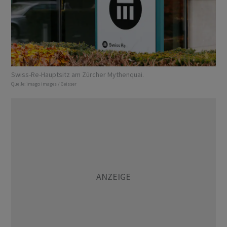
Swiss-Re-Hauptsitz am Zürcher Mythenquai.
Quelle:
imago images / Geisser