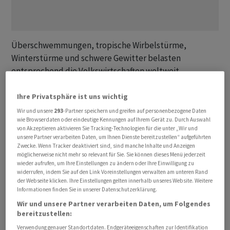
Überschwemmungen, tropische Wirbelstürme,
Winterstürme und schwere Gewitter belasten
entsprechend die Volkswirtschaften weltweit.
Besonders betroffen sind asiatische Länder und die USA.
Aber auch in der Schweiz sind die Kosten relativ hoch.
Ihre Privatsphäre ist uns wichtig
Wir und unsere
293
-Partner speichern und greifen auf personenbezogene Daten
wie Browserdaten oder eindeutige Kennungen auf Ihrem Gerät zu. Durch Auswahl
Dies zeigt eine Analyse des Swiss Re Institute zu 36
von Akzeptieren aktivieren Sie Tracking-Technologien für die unter „Wir und
Ländern, die am Mittwoch veröffentlicht wurde. So
unsere Partner verarbeiten Daten, um Ihnen Dienste bereitzustellen“ aufgeführten
Zwecke. Wenn Tracker deaktiviert sind, sind manche Inhalte und Anzeigen
dürfte weltweit das Überschwemmungsrisiko steigen.
möglicherweise nicht mehr so relevant für Sie. Sie können dieses Menü jederzeit
Die Hauptursache hoher wetterbedingter
wieder aufrufen, um Ihre Einstellungen zu ändern oder Ihre Einwilligung zu
wirtschaftliche Schäden seien aber tropische
widerrufen, indem Sie auf den Link Voreinstellungen verwalten am unteren Rand
der Webseite klicken. Ihre Einstellungen gelten innerhalb unseres Website. Weitere
Wirbelstürme, gerade in den USA sowie in Ost- und
Informationen finden Sie in unserer Datenschutzerklärung.
Südostasien. «Deshalb wird es immer wichtiger,
Wir und unsere Partner verarbeiten Daten, um Folgendes
Anpassungsmassnahmen zu ergreifen», wird Swiss Re-
bereitzustellen:
Chefökonom Jérôme Haegeli zitiert. Diese minderten
Verwendung genauer Standortdaten. Endgeräteeigenschaften zur Identifikation