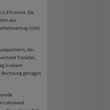
 1,9 Prozent. Die
lten des
rbeitsvertrag (GAV)
zialpartnern, der
erband Transfair,
tag in einem
g Rechnung getragen
nerelle
 im Lohnband