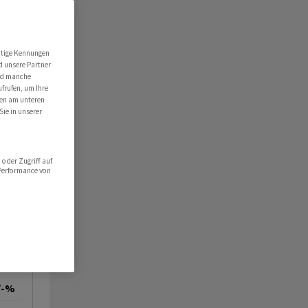
utige Kennungen
d unsere Partner
ind manche
ufrufen, um Ihre
ten am unteren
Sie in unserer
oder Zugriff auf
 Performance von
/-%