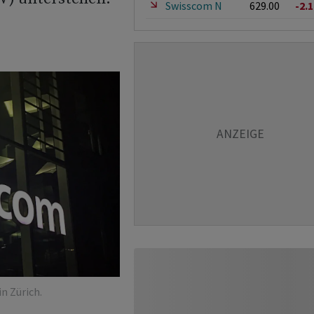
Swisscom N
629.00
-2.
n Zürich.