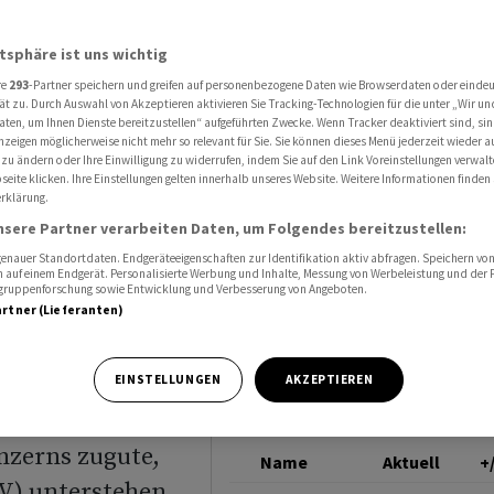
ril um 1,9 Prozent
SWISSCOM
atsphäre ist uns wichtig
re
293
-Partner speichern und greifen auf personenbezogene Daten wie Browserdaten oder einde
GAV-
ät zu. Durch Auswahl von Akzeptieren aktivieren Sie Tracking-Technologien für die unter „Wir un
aten, um Ihnen Dienste bereitzustellen“ aufgeführten Zwecke. Wenn Tracker deaktiviert sind, s
nzeigen möglicherweise nicht mehr so relevant für Sie. Sie können dieses Menü jederzeit wieder a
 1,9
 zu ändern oder Ihre Einwilligung zu widerrufen, indem Sie auf den Link Voreinstellungen verwal
eite klicken. Ihre Einstellungen gelten innerhalb unseres Website. Weitere Informationen finden 
rklärung.
nsere Partner verarbeiten Daten, um Folgendes bereitzustellen:
nauer Standortdaten. Endgeräteeigenschaften zur Identifikation aktiv abfragen. Speichern von 
 auf einem Endgerät. Personalisierte Werbung und Inhalte, Messung von Werbeleistung und der
elgruppenforschung sowie Entwicklung und Verbesserung von Angeboten.
artner (Lieferanten)
b April um knapp
EINSTELLUNGEN
AKZEPTIEREN
t den rund
nzerns zugute,
Name
Aktuell
+
V) unterstehen.