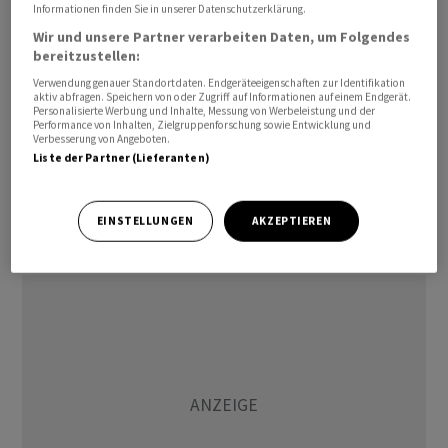
Informationen finden Sie in unserer Datenschutzerklärung.
Applaus bedacht.
Wir und unsere Partner verarbeiten Daten, um Folgendes
bereitzustellen:
«Keine Geschäfte mit Putin», forderte der Grüne
Verwendung genauer Standortdaten. Endgeräteeigenschaften zur Identifikation
Nationalrat Balthasar Glättli. Die Schweiz müsse endlich
aktiv abfragen. Speichern von oder Zugriff auf Informationen auf einem Endgerät.
staatliche oder staatsnahe russische Gelder sowie
Personalisierte Werbung und Inhalte, Messung von Werbeleistung und der
Performance von Inhalten, Zielgruppenforschung sowie Entwicklung und
Oligarchengelder einfrieren. Das Geld müsse für den
Verbesserung von Angeboten.
Liste der Partner (Lieferanten)
Wiederaufbau der Ukraine eingesetzt werden. Mitte-
Nationalrat Reto Nause sagte, neutral zu agieren
heisse, das Völkerrecht zu achten. Der russische
EINSTELLUNGEN
AKZEPTIEREN
Präsident Wladimir Putin trete dieses mit Füssen.