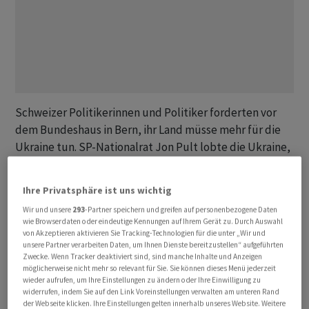
Schweizer Politikerinnen und Politiker forderten vor
dem Bundeshaus in Bern, ihr Land müsse mehr für die
Ukraine tun. SP-Nationalrat Jon Pult lobte die Ukraine,
die nicht nur sich selbst verteidige, sondern für die
Freiheit und die Demokratie in Europa einstehe. Es sei
Ihre Privatsphäre ist uns wichtig
Pflicht, deutlich mehr für die Ukraine zu tun, etwa in
Wir und unsere
293
-Partner speichern und greifen auf personenbezogene Daten
humanitärer Weise oder finanziell, um den
wie Browserdaten oder eindeutige Kennungen auf Ihrem Gerät zu. Durch Auswahl
Wiederaufbau voranzutreiben.
von Akzeptieren aktivieren Sie Tracking-Technologien für die unter „Wir und
unsere Partner verarbeiten Daten, um Ihnen Dienste bereitzustellen“ aufgeführten
Zwecke. Wenn Tracker deaktiviert sind, sind manche Inhalte und Anzeigen
Ausserdem, so Pult, müsse die Schweiz endlich die
möglicherweise nicht mehr so relevant für Sie. Sie können dieses Menü jederzeit
wieder aufrufen, um Ihre Einstellungen zu ändern oder Ihre Einwilligung zu
Wiederausfuhr von Waffen lockern. Diese Forderung
widerrufen, indem Sie auf den Link Voreinstellungen verwalten am unteren Rand
wurde von den Kundgebungsteilnehmenden mit viel
der Webseite klicken. Ihre Einstellungen gelten innerhalb unseres Website. Weitere