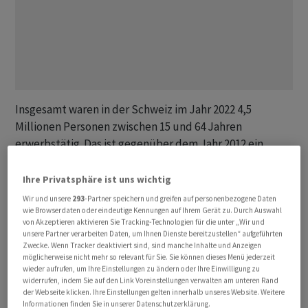
Insgesamt waren in der Schweiz im Jahr 2022 4,5
Millionen Personen zwischen 15 und 64 Jahren
erwerbstätig. Das ist gegenüber dem Jahr 2012 ein
Anstieg von 7,8 Prozent. Dem eidgenössischen
Arbeitsmarkt gelingt es also, immer mehr Personen zu
Ihre Privatsphäre ist uns wichtig
integrieren, wie aus der am Donnerstag publizierten
Wir und unsere
293
-Partner speichern und greifen auf personenbezogene Daten
Schweizerischen Arbeitskräfteerhebung 2022 (SAKE)
wie Browserdaten oder eindeutige Kennungen auf Ihrem Gerät zu. Durch Auswahl
von Akzeptieren aktivieren Sie Tracking-Technologien für die unter „Wir und
des Bundesamts für Statistik (BFS) hervorgeht.
unsere Partner verarbeiten Daten, um Ihnen Dienste bereitzustellen“ aufgeführten
Zwecke. Wenn Tracker deaktiviert sind, sind manche Inhalte und Anzeigen
möglicherweise nicht mehr so relevant für Sie. Sie können dieses Menü jederzeit
Was dabei jedoch auffällt: In den letzten zehn Jahren ist
wieder aufrufen, um Ihre Einstellungen zu ändern oder Ihre Einwilligung zu
die Zahl der Teilzeiterwerbstätigen mehr als drei Mal so
widerrufen, indem Sie auf den Link Voreinstellungen verwalten am unteren Rand
der Webseite klicken. Ihre Einstellungen gelten innerhalb unseres Website. Weitere
stark angestiegen wie jene der Vollzeiterwerbstätigen
Informationen finden Sie in unserer Datenschutzerklärung.