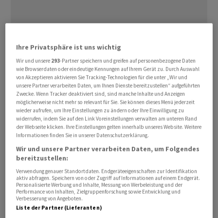
Ihre Privatsphäre ist uns wichtig
Wir und unsere
293
-Partner speichern und greifen auf personenbezogene Daten
wie Browserdaten oder eindeutige Kennungen auf Ihrem Gerät zu. Durch Auswahl
Dem Bankensoftware-Spezialisten werden
von Akzeptieren aktivieren Sie Tracking-Technologien für die unter „Wir und
unsere Partner verarbeiten Daten, um Ihnen Dienste bereitzustellen“ aufgeführten
Manipulationen in der Buchhaltung vorgeworfen. Kurz
Zwecke. Wenn Tracker deaktiviert sind, sind manche Inhalte und Anzeigen
nach Veröffentlichung des Reports brachen die Aktien
möglicherweise nicht mehr so relevant für Sie. Sie können dieses Menü jederzeit
wieder aufrufen, um Ihre Einstellungen zu ändern oder Ihre Einwilligung zu
von
Temenos
deutlich ein - sie stehen aktuell rund ein
widerrufen, indem Sie auf den Link Voreinstellungen verwalten am unteren Rand
Drittel tiefer als noch am Vormittag.
der Webseite klicken. Ihre Einstellungen gelten innerhalb unseres Website. Weitere
Informationen finden Sie in unserer Datenschutzerklärung.
Wir und unsere Partner verarbeiten Daten, um Folgendes
Eine viermonatige Untersuchung habe Anzeichen von
bereitzustellen:
manipulierten Gewinnen und schwerwiegenden
Verwendung genauer Standortdaten. Endgeräteeigenschaften zur Identifikation
Unregelmässigkeiten in der Rechnungslegung ergeben,
aktiv abfragen. Speichern von oder Zugriff auf Informationen auf einem Endgerät.
heisst es im Bericht des aktivistischen Shortsellers
Personalisierte Werbung und Inhalte, Messung von Werbeleistung und der
Performance von Inhalten, Zielgruppenforschung sowie Entwicklung und
Hindenburg Research, der kurz nach Mittag publiziert
Verbesserung von Angeboten.
Liste der Partner (Lieferanten)
wurde. Das Institut stützt sich dabei nach eigenen