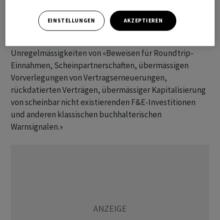
Angaben auf Gesprächen mit 25 ehemaligen
Mitarbeitern von
Temenos
.
EINSTELLUNGEN
AKZEPTIEREN
Hindenburg Research spricht mit Blick auf die
Unregelmässigkeiten von «Beweisen für Roundtrip-
Einnahmen, Scheinpartnerschaften, übermässigen
Vorverlegungen von Vertragserneuerungen,
rückdatierten Verträgen, übermässiger Kapitalisierung
von scheinbar nicht existierenden F&E-Investitionen
und anderen klassischen buchhalterischen
Warnsignalen.»