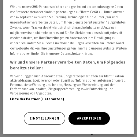
Wir und unsere
293
-Partner speichern und greifen auf personenbezogene Daten
wie Browserdaten oder eindeutige Kennungen auf Ihrem Gerät zu. Durch Auswahl
von Akzeptieren aktivieren Sie Tracking-Technologien für die unter „Wir und
unsere Partner verarbeiten Daten, um Ihnen Dienste bereitzustellen“ aufgeführten
Gleichzeitig bekräftigte der Bankensoftwarespezialist
Zwecke. Wenn Tracker deaktiviert sind, sind manche Inhalte und Anzeigen
die Ziele für das Gesamtjahr.
möglicherweise nicht mehr so relevant für Sie. Sie können dieses Menü jederzeit
wieder aufrufen, um Ihre Einstellungen zu ändern oder Ihre Einwilligung zu
widerrufen, indem Sie auf den Link Voreinstellungen verwalten am unteren Rand
In den Monaten von April bis Juni erreichte der Umsatz
der Webseite klicken. Ihre Einstellungen gelten innerhalb unseres Website. Weitere
Informationen finden Sie in unserer Datenschutzerklärung.
239,0 Millionen US-Dollar, was im Rahmen des
Wir und unsere Partner verarbeiten Daten, um Folgendes
Vorjahreswertes von 238,1 Millionen liegt, wie Temenos
bereitzustellen:
am Donnerstagabend mitteilte. Der bereinigte
Verwendung genauer Standortdaten. Endgeräteeigenschaften zur Identifikation
Betriebsgewinn EBIT stieg auf 84,7 Millionen Dollar, ein
aktiv abfragen. Speichern von oder Zugriff auf Informationen auf einem Endgerät.
Personalisierte Werbung und Inhalte, Messung von Werbeleistung und der
Plus von 8 Prozent.
Performance von Inhalten, Zielgruppenforschung sowie Entwicklung und
Verbesserung von Angeboten.
Liste der Partner (Lieferanten)
Die entsprechende Marge legte auf 35,4 Prozent zu von
32,9 Prozent im Vorjahr. Unter dem Strich blieb ein
Gewinn pro Aktie von 0,87 Dollar (+5%).
EINSTELLUNGEN
AKZEPTIEREN
Die Lizenzeinnahmen für Software stiegen um 2 Prozent