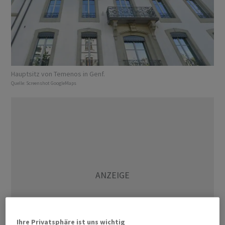
Hauptsitz von Temenos in Genf.
Quelle:
Screenshot GoogleMaps
Ihre Privatsphäre ist uns wichtig