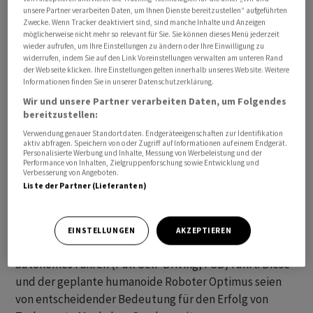
unsere Partner verarbeiten Daten, um Ihnen Dienste bereitzustellen“ aufgeführten
Zwecke. Wenn Tracker deaktiviert sind, sind manche Inhalte und Anzeigen
möglicherweise nicht mehr so relevant für Sie. Sie können dieses Menü jederzeit
wieder aufrufen, um Ihre Einstellungen zu ändern oder Ihre Einwilligung zu
Als Ort für die Einführung nannte Musk am Dienstag in
widerrufen, indem Sie auf den Link Voreinstellungen verwalten am unteren Rand
der Webseite klicken. Ihre Einstellungen gelten innerhalb unseres Website. Weitere
einem Interview mit dem Sender CBS die Stadt Austin
Informationen finden Sie in unserer Datenschutzerklärung.
im Bundesstaat Texas. Dort werde man mit zehn
Wir und unsere Partner verarbeiten Daten, um Folgendes
Fahrzeugen anfangen. Innerhalb weniger Monate
bereitzustellen:
dürften dann etwa 1000 Robotaxis in Betrieb sein. Bis
Verwendung genauer Standortdaten. Endgeräteeigenschaften zur Identifikation
Ende des kommenden Jahres würden vermutlich
aktiv abfragen. Speichern von oder Zugriff auf Informationen auf einem Endgerät.
Personalisierte Werbung und Inhalte, Messung von Werbeleistung und der
Hunderttausende selbstfahrende Teslas auf den
Performance von Inhalten, Zielgruppenforschung sowie Entwicklung und
Verbesserung von Angeboten.
Strassen unterwegs sein.
Liste der Partner (Lieferanten)
Musk gab zudem bekannt, dass der US-Autokonzern
Gespräche mit grossen Autobauern über eine
EINSTELLUNGEN
AKZEPTIEREN
Lizenzierung seiner Technologie für vollständig
autonomes Fahren (Full Self-Driving, FSD) führt. Diese
und der geplante humanoide Roboter Optimus seien
von entscheidender Bedeutung für den Erfolg von