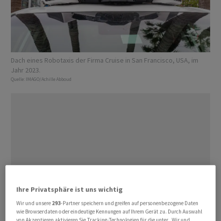
Dach eines Robotaxis der Firma Cruise in San Francisco, USA, im
Jahr 2023.
Quelle:
IMAGO/Achille Abboud
Ihre Privatsphäre ist uns wichtig
Wir und unsere
293
-Partner speichern und greifen auf personenbezogene Daten
wie Browserdaten oder eindeutige Kennungen auf Ihrem Gerät zu. Durch Auswahl
von Akzeptieren aktivieren Sie Tracking-Technologien für die unter „Wir und