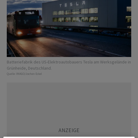
Batteriefabrik des US-Elektroautobauers Tesla am Werksgelände in
Grünheide, Deutschland.
Quelle:
IMAGO/Jochen Eckel