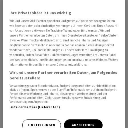
Ihre Privatsphäre ist uns wichtig
Wir und unsere
293
-Partner speichern und greifen auf personenbezogene Daten
wie Browserdaten oder eindeutige Kennungen auf Ihrem Gerät zu. Durch Auswahl
von Akzeptieren aktivieren Sie Tracking-Technologien für die unter „Wir und
unsere Partner verarbeiten Daten, um Ihnen Dienste bereitzustellen“ aufgeführten
Zwecke. Wenn Tracker deaktiviert sind, sind manche Inhalte und Anzeigen
Der Produktionsstopp hat das Hochfahren der Fabrik
möglicherweise nicht mehr so relevant für Sie. Sie können dieses Menü jederzeit
wieder aufrufen, um Ihre Einstellungen zu ändern oder Ihre Einwilligung zu
aber nicht ausgebremst - das machte das Unternehmen
widerrufen, indem Sie auf den Link Voreinstellungen verwalten am unteren Rand
nach eigenen Angaben deutlich.
Tesla
hatte die
der Webseite klicken. Ihre Einstellungen gelten innerhalb unseres Website. Weitere
Informationen finden Sie in unserer Datenschutzerklärung.
Autofertigung am 29. Januar wegen der Angriffe der
Wir und unsere Partner verarbeiten Daten, um Folgendes
jemenitischen Huthi-Miliz auf Schiffe im Roten Meer
bereitzustellen:
ruhen lassen.
Verwendung genauer Standortdaten. Endgeräteeigenschaften zur Identifikation
aktiv abfragen. Speichern von oder Zugriff auf Informationen auf einem Endgerät.
Personalisierte Werbung und Inhalte, Messung von Werbeleistung und der
Weil Bauteile fehlten, verschoben sich die
Performance von Inhalten, Zielgruppenforschung sowie Entwicklung und
Transportwege. Doch nicht alles stand still:
Tesla
Verbesserung von Angeboten.
Liste der Partner (Lieferanten)
produzierte nach eigenen Angaben weiter, wo es
möglich war, nahm Wartungen und Reparaturen vor und
schulte Mitarbeiter.
EINSTELLUNGEN
AKZEPTIEREN