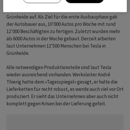
Vor fast zwei Jahren nahm Tesla die Produktion in
Grünheide auf. Als Ziel für die erste Ausbauphase gab
der Autobauer aus, 10'000 Autos pro Woche mit rund
12'000 Beschäftigten zu fertigen. Zuletzt wurden mehr
als 6000 Autos in der Woche gebaut. Derzeit arbeiten
laut Unternehmen 12'500 Menschen bei Tesla in
Grünheide.
Alle notwendigen Produktionsteile sind laut Tesla
wieder ausreichend vorhanden. Werksleiter André
Thierig hatte dem «Tagesspiegel» gesagt, er halte die
Lieferketten für recht robust, es werde auch viel vor Ort
produziert. Er sieht das Unternehmen aber auch nicht
komplett gegen Krisen bei der Lieferung gefeit.