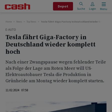
Depot
Suche
Login
Menu
Home
News
Top News
Tesla fährt Giga-Factory in Deutschland wieder komplett 
E-AUTO
Tesla fährt Giga-Factory in
Deutschland wieder komplett
hoch
Nach einer Zwangspause wegen fehlender Teile
als Folge der Lage am Roten Meer will US-
Elektroautobauer Tesla die Produktion in
Grünheide am Montag wieder komplett starten.
11.02.2024 07:58