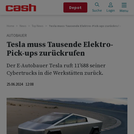
Depot
Suche
Login
Menu
Home
News
Top News
Tesla muss Tausende Elektro-Pick-ups zurückrufen
AUTOBAUER
Tesla muss Tausende Elektro-
Pick-ups zurückrufen
Der E-Autobauer Tesla ruft 11'688 seiner
Cybertrucks in die Werkstätten zurück.
25.06.2024 12:08