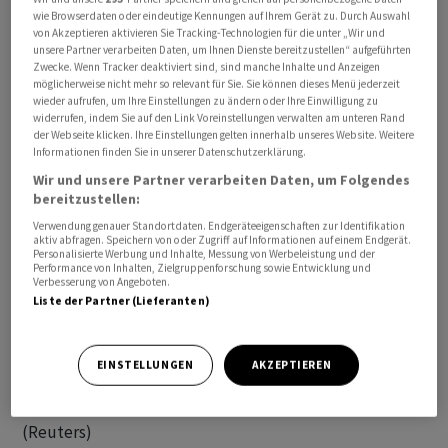
wie Browserdaten oder eindeutige Kennungen auf Ihrem Gerät zu. Durch Auswahl
von Akzeptieren aktivieren Sie Tracking-Technologien für die unter „Wir und
unsere Partner verarbeiten Daten, um Ihnen Dienste bereitzustellen“ aufgeführten
Tesla
muss Tausende Elektro-Pick-ups zurückrufen.
Zwecke. Wenn Tracker deaktiviert sind, sind manche Inhalte und Anzeigen
Grund seien mögliche Ausfälle der Scheibenwischer, die
möglicherweise nicht mehr so relevant für Sie. Sie können dieses Menü jederzeit
wieder aufrufen, um Ihre Einstellungen zu ändern oder Ihre Einwilligung zu
die Sicht beeinträchtigen und das Unfallrisiko erhöhen
widerrufen, indem Sie auf den Link Voreinstellungen verwalten am unteren Rand
könnten, teilte die US-Verkehrssicherheitsbehörde
der Webseite klicken. Ihre Einstellungen gelten innerhalb unseres Website. Weitere
Informationen finden Sie in unserer Datenschutzerklärung.
NHTSA mit.
Wir und unsere Partner verarbeiten Daten, um Folgendes
bereitzustellen:
Tesla
rufe ausserdem 11'383 Cybertruck-Fahrzeuge
Verwendung genauer Standortdaten. Endgeräteeigenschaften zur Identifikation
zurück, da eine Verkleidung in der Ladefläche des Pick-
aktiv abfragen. Speichern von oder Zugriff auf Informationen auf einem Endgerät.
Personalisierte Werbung und Inhalte, Messung von Werbeleistung und der
ups möglicherweise nicht ordnungsgemäss befestigt sei
Performance von Inhalten, Zielgruppenforschung sowie Entwicklung und
und eine Gefahr für die Autofahrer darstellen könnte.
Verbesserung von Angeboten.
Liste der Partner (Lieferanten)
Bereits im April musste Tesla Cybertrucks wegen
Problemen mit dem Gaspedal zurückrufen. Der
Cybertruck wird seit Ende vergangenen Jahres
EINSTELLUNGEN
AKZEPTIEREN
ausgeliefert.
(Reuters)