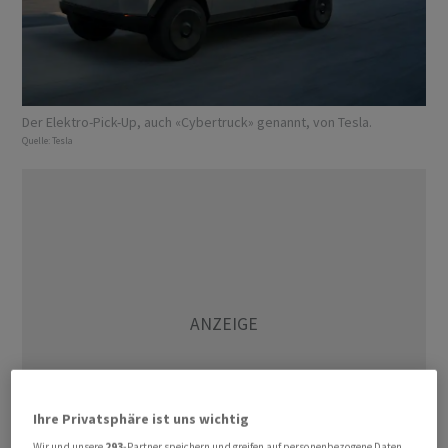
Der Elektro-Pick-Up, auch «Cybertruck» genannt, von Tesla.
Quelle:
Tesla
Ihre Privatsphäre ist uns wichtig
Wir und unsere
293
-Partner speichern und greifen auf personenbezogene Daten