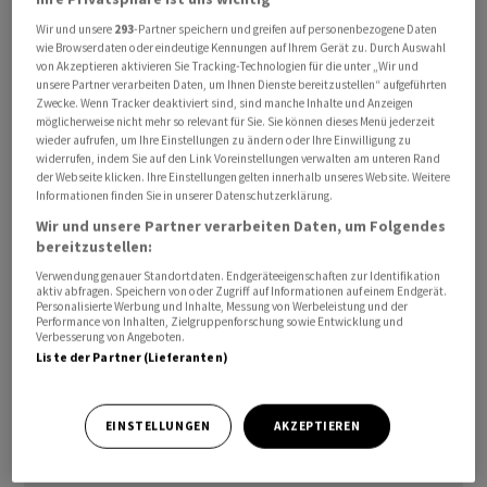
Wir und unsere
293
-Partner speichern und greifen auf personenbezogene Daten
wie Browserdaten oder eindeutige Kennungen auf Ihrem Gerät zu. Durch Auswahl
von Akzeptieren aktivieren Sie Tracking-Technologien für die unter „Wir und
US-Milliardär Elon Musk will Ende kommenden Jahres
unsere Partner verarbeiten Daten, um Ihnen Dienste bereitzustellen“ aufgeführten
Zwecke. Wenn Tracker deaktiviert sind, sind manche Inhalte und Anzeigen
einen von seiner Autofirma
Tesla
entwickelten Roboter
möglicherweise nicht mehr so relevant für Sie. Sie können dieses Menü jederzeit
zum Mars schicken.
wieder aufrufen, um Ihre Einstellungen zu ändern oder Ihre Einwilligung zu
widerrufen, indem Sie auf den Link Voreinstellungen verwalten am unteren Rand
der Webseite klicken. Ihre Einstellungen gelten innerhalb unseres Website. Weitere
Wenn die Landung des Raumgefährts seiner Firma
Informationen finden Sie in unserer Datenschutzerklärung.
SpaceX mit dem Roboter
Tesla
Optimus an Bord gut
Wir und unsere Partner verarbeiten Daten, um Folgendes
verlaufe, könnten schon 2029 Menschen zu dem
bereitzustellen:
Planeten reisen, schrieb Musk am Freitag auf seiner
Verwendung genauer Standortdaten. Endgeräteeigenschaften zur Identifikation
aktiv abfragen. Speichern von oder Zugriff auf Informationen auf einem Endgerät.
Kurznachrichten-Plattform X. 2031 sei dafür allerdings
Personalisierte Werbung und Inhalte, Messung von Werbeleistung und der
Performance von Inhalten, Zielgruppenforschung sowie Entwicklung und
wahrscheinlicher, fügte er hinzu.
Verbesserung von Angeboten.
Liste der Partner (Lieferanten)
(Reuters)
EINSTELLUNGEN
AKZEPTIEREN