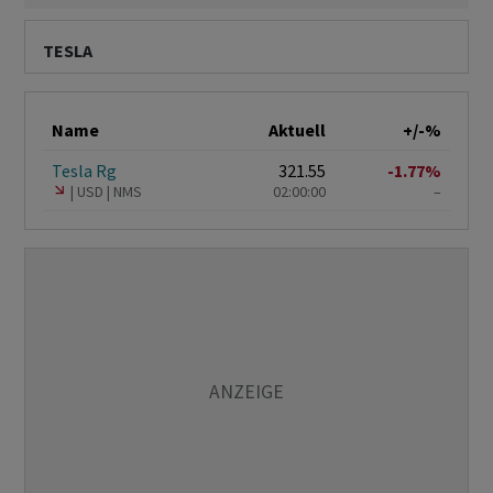
TESLA
Name
Aktuell
+/-%
Tesla Rg
321.55
-1.77%
USD
NMS
02:00:00
–