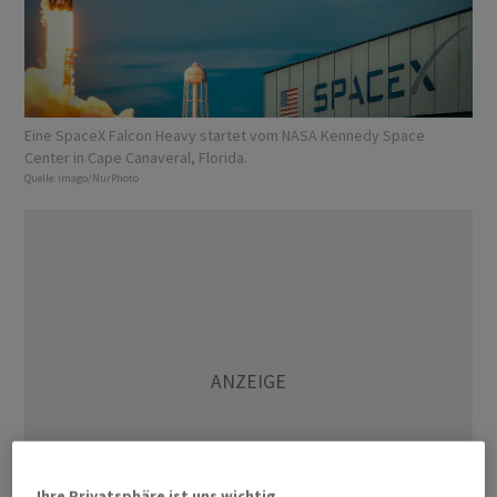
Eine SpaceX Falcon Heavy startet vom NASA Kennedy Space
Center in Cape Canaveral, Florida.
Quelle:
imago/NurPhoto
Ihre Privatsphäre ist uns wichtig