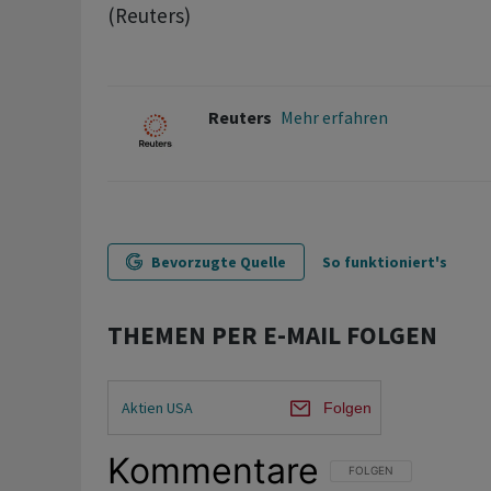
(Reuters)
Reuters
Mehr erfahren
Bevorzugte Quelle
So funktioniert's
THEMEN PER E-MAIL FOLGEN
Aktien USA
Folgen
Kommentare
FOLGE DIESER UNTERHAL
FOLGEN