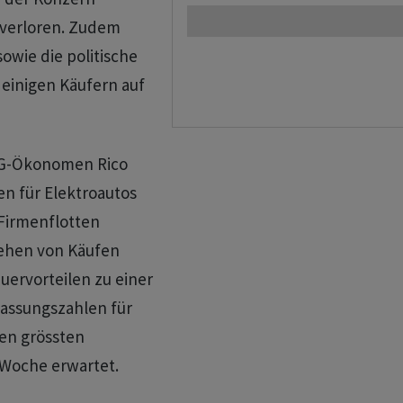
 verloren. Zudem
owie die politische
inigen ​Käufern ​auf
NG-Ökonomen Rico ​
en für Elektroautos
 Firmenflotten
iehen von Käufen
ervorteilen zu einer
ssungszahlen ‌für
en grössten
 Woche erwartet.