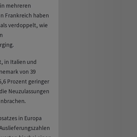
 in mehreren
In Frankreich haben
 als verdoppelt, wie
on
rging.
, in Italien und
Dänemark von 39
5,6 Prozent geringer
 die Neuzulassungen
inbrachen.
bsatzes in Europa
 Auslieferungszahlen