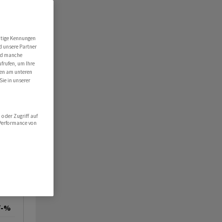
utige Kennungen
d unsere Partner
ind manche
ufrufen, um Ihre
ten am unteren
Sie in unserer
oder Zugriff auf
 Performance von
/-%