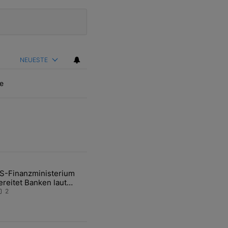
NEUESTE
e
ten Artikel der letzten 7 days.
S-Finanzministerium
ational Awareness: Alles über den Retter-Deal" mit 3 kommentare.
ikel mit dem Titel "US-Finanzministerium bereitet Banken laut Inside
ereitet Banken laut
nsider auf eventuelle
2
en-Intervention vor