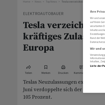
Home
News
Top News
Tesla verzeichnet im Juni kräfti
Ihre Priv
ELEKTROAUTOBAUER
Wir und unse
Tesla verzeichnet 
auf Ihrem Ger
verarbeiten D
Inhalte und A
kräftiges Zulassun
Einstellungen
Rand der Webs
Datenschutze
Europa
Wir und u
Verwendung ge
Informationen
Inhalten, Zi
Liste der P
Teilen
Merken
Drucken
Kommentare
Teslas Neuzulassungen explodieren
Juni verdoppelte sich der Absatz 
105 Prozent.