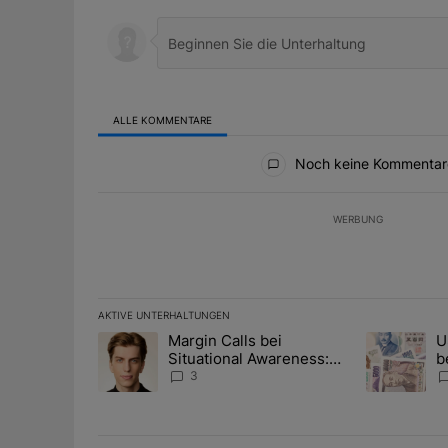
ALLE KOMMENTARE
Alle Kommentare
Noch keine Kommentar
WERBUNG
AKTIVE UNTERHALTUNGEN
Das Folgende ist eine Liste der am meisten kommentier
Margin Calls bei
U
Ein Trendartikel mit dem Titel "Margin Calls bei Situ
Ein Trendart
Situational Awareness:
b
Alles über den Retter-
I
3
Deal
Y