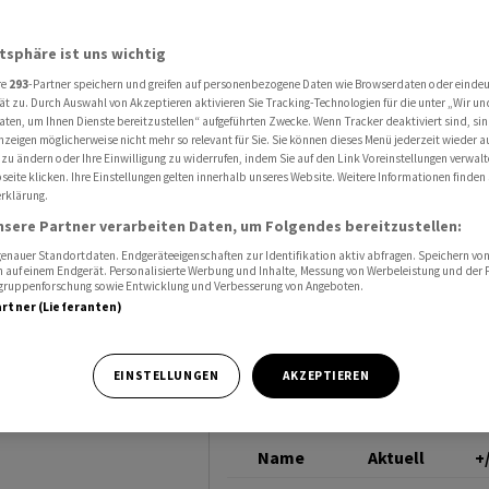
ges Zulassungsplus in Europa
TESLA
atsphäre ist uns wichtig
re
293
-Partner speichern und greifen auf personenbezogene Daten wie Browserdaten oder einde
im Juni
ät zu. Durch Auswahl von Akzeptieren aktivieren Sie Tracking-Technologien für die unter „Wir un
aten, um Ihnen Dienste bereitzustellen“ aufgeführten Zwecke. Wenn Tracker deaktiviert sind, s
nzeigen möglicherweise nicht mehr so relevant für Sie. Sie können dieses Menü jederzeit wieder a
gsplus in
 zu ändern oder Ihre Einwilligung zu widerrufen, indem Sie auf den Link Voreinstellungen verwal
eite klicken. Ihre Einstellungen gelten innerhalb unseres Website. Weitere Informationen finden 
rklärung.
nsere Partner verarbeiten Daten, um Folgendes bereitzustellen:
nauer Standortdaten. Endgeräteeigenschaften zur Identifikation aktiv abfragen. Speichern von 
 auf einem Endgerät. Personalisierte Werbung und Inhalte, Messung von Werbeleistung und der
elgruppenforschung sowie Entwicklung und Verbesserung von Angeboten.
artner (Lieferanten)
 in Europa: Im
EINSTELLUNGEN
AKZEPTIEREN
in Frankreich um
Name
Aktuell
+