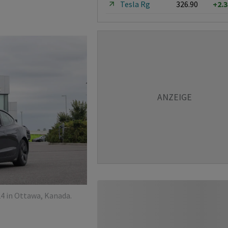
Tesla Rg
326.90
+2.
4 in Ottawa, Kanada.