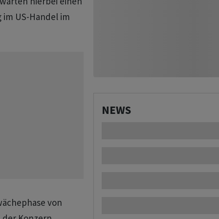
rwarten hierbei einen
g im US-Handel im ​
NEWS
chwächephase von
 ‌der Konzern