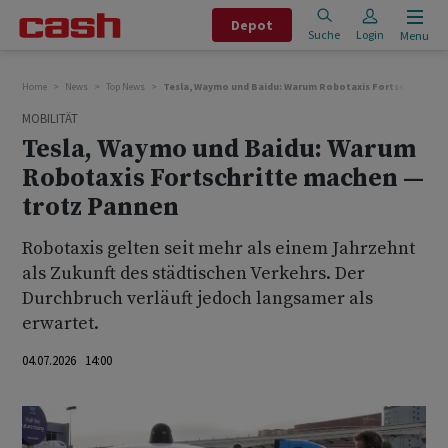
Depot
Suche
Login
Menu
Home
News
Top News
Tesla, Waymo und Baidu: Warum Robotaxis Fortschritte m
MOBILITÄT
Tesla, Waymo und Baidu: Warum
Robotaxis Fortschritte machen —
trotz Pannen
Robotaxis gelten seit mehr als einem Jahrzehnt
als Zukunft des städtischen Verkehrs. Der
Durchbruch verläuft jedoch langsamer als
erwartet.
04.07.2026 14:00