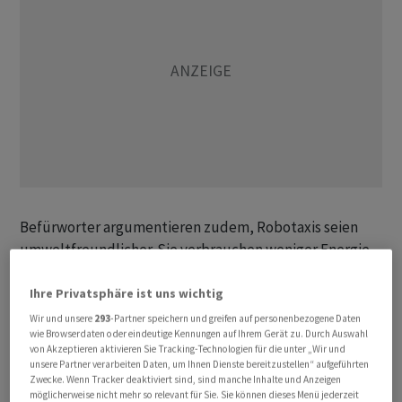
Befürworter argumentieren zudem, Robotaxis seien
umweltfreundlicher. Sie verbrauchen weniger Energie,
weil sie Routen optimieren und unnötiges Bremsen
Ihre Privatsphäre ist uns wichtig
sowie Beschleunigen vermeiden. Grosse Flotten
könnten den Verkehrsfluss verbessern und Staus
Wir und unsere
293
-Partner speichern und greifen auf personenbezogene Daten
wie Browserdaten oder eindeutige Kennungen auf Ihrem Gerät zu. Durch Auswahl
verringern. Da Privatwagen die meiste Zeit geparkt sind,
von Akzeptieren aktivieren Sie Tracking-Technologien für die unter „Wir und
Robotaxis dagegen nahezu dauerhaft genutzt werden
unsere Partner verarbeiten Daten, um Ihnen Dienste bereitzustellen“ aufgeführten
Zwecke. Wenn Tracker deaktiviert sind, sind manche Inhalte und Anzeigen
können, würden mehr Fahrgäste pro Fahrzeug
möglicherweise nicht mehr so relevant für Sie. Sie können dieses Menü jederzeit