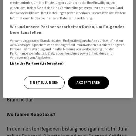
befördert und insgesamt weniger Autos benötigt.
wieder aufrufen, um Ihre Einstellungen zu ändern oder Ihre Einwilligung zu
widerrufen, indem Sie auf den Link Voreinstellungen verwalten am unteren Rand
der Webseite klicken. Ihre Einstellungen gelten innerhalb unseres Website. Weitere
Tesla-Chef Elon Musk schlägt ein Modell vor, bei dem
Informationen finden Sie in unserer Datenschutzerklärung.
beide Konzepte nebeneinander bestehen. Besitzer von
Wir und unsere Partner verarbeiten Daten, um Folgendes
Tesla-Fahrzeugen könnten ihre Autos dem Robotaxi-
bereitzustellen:
Netzwerk zur Verfügung stellen, wenn sie sie nicht
Verwendung genauer Standortdaten. Endgeräteeigenschaften zur Identifikation
aktiv abfragen. Speichern von oder Zugriff auf Informationen auf einem Endgerät.
selbst nutzen – ähnlich wie eine Wohnung über Airbnb
Personalisierte Werbung und Inhalte, Messung von Werbeleistung und der
Performance von Inhalten, Zielgruppenforschung sowie Entwicklung und
vermietet wird.
Verbesserung von Angeboten.
Liste der Partner (Lieferanten)
Für Fahrdienstvermittler wie Uber und Lyft würden
Robotaxi-Flotten zudem die Möglichkeit eröffnen, auf
EINSTELLUNGEN
AKZEPTIEREN
die Dienste von Millionen Fahrern zu verzichten. Deren
Einkommen stellt den grössten Kostenblock der
Branche dar.
Wo fahren Robotaxis?
In den meisten Regionen bislang noch gar nicht. Im Juni