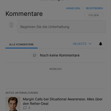
Folgen
ANMELDEN
|
REGISTRIEREN
Kommentare
Cos
Folgen
FOLGE DIESER U
FOLGEN
Europe
Folgen
Saudi
Folgen
NEUESTE
ALLE KOMMENTARE
Alle Kommentare
Noch keine Kommentare
UK
Folgen
WERBUNG
US
Folgen
World
Folgen
AKTIVE UNTERHALTUNGEN
Das Folgende ist eine Liste der am meisten kommentierten Artikel
Ein Trendartikel mit dem Titel "Margin Calls bei Situational Awar
Margin Calls bei Situational Awareness: Alles über
den Retter-Deal
3