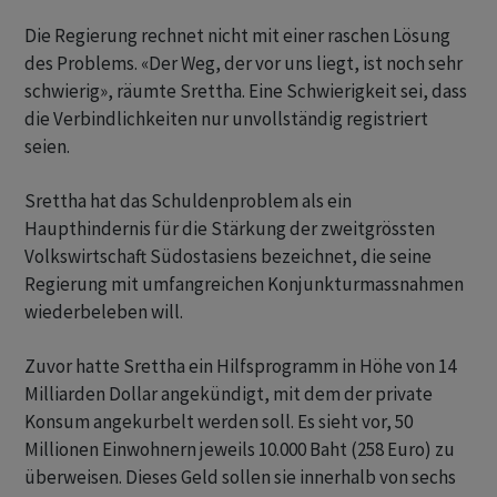
Die Regierung rechnet nicht mit einer raschen Lösung
des Problems. «Der Weg, der vor uns liegt, ist noch sehr
schwierig», räumte Srettha. Eine Schwierigkeit sei, dass
die Verbindlichkeiten nur unvollständig registriert
seien.
Srettha hat das Schuldenproblem als ein
Haupthindernis für die Stärkung der zweitgrössten
Volkswirtschaft Südostasiens bezeichnet, die seine
Regierung mit umfangreichen Konjunkturmassnahmen
wiederbeleben will.
Zuvor hatte Srettha ein Hilfsprogramm in Höhe von 14
Milliarden Dollar angekündigt, mit dem der private
Konsum angekurbelt werden soll. Es sieht vor, 50
Millionen Einwohnern jeweils 10.000 Baht (258 Euro) zu
überweisen. Dieses Geld sollen sie innerhalb von sechs