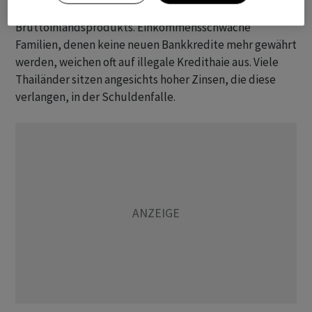
Kreide. Das entspricht 90,9 Prozent des
Bruttoinlandsprodukts. Einkommensschwache
Familien, denen keine neuen Bankkredite mehr gewährt
werden, weichen oft auf illegale Kredithaie aus. Viele
Thailänder sitzen angesichts hoher Zinsen, die diese
verlangen, in der Schuldenfalle.