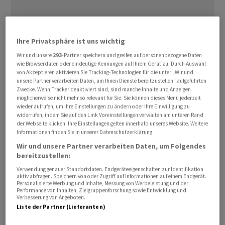
Ihre Privatsphäre ist uns wichtig
Wir und unsere
293
-Partner speichern und greifen auf personenbezogene Daten
wie Browserdaten oder eindeutige Kennungen auf Ihrem Gerät zu. Durch Auswahl
von Akzeptieren aktivieren Sie Tracking-Technologien für die unter „Wir und
Im ersten Quartal sei der Auftragseingang
unsere Partner verarbeiten Daten, um Ihnen Dienste bereitzustellen“ aufgeführten
Zwecke. Wenn Tracker deaktiviert sind, sind manche Inhalte und Anzeigen
von Nucera ⁠gegenüber dem Vorjahreszeitraum um 21
möglicherweise nicht mehr so relevant für Sie. Sie können dieses Menü jederzeit
Prozent auf 75 Millionen ‌Euro geschrumpft, teilte die
wieder aufrufen, um Ihre Einstellungen zu ändern oder Ihre Einwilligung zu
widerrufen, indem Sie auf den Link Voreinstellungen verwalten am unteren Rand
Thyssenkrupp
-Wasserstofftochter am Mittwoch mit.
der Webseite klicken. Ihre Einstellungen gelten innerhalb unseres Website. Weitere
Informationen finden Sie in unserer Datenschutzerklärung.
​Hauptgrund seien projektbedingte Verschiebungen im
Wir und unsere Partner verarbeiten Daten, um Folgendes
Segment Grüner Wasserstoff und temporär geringere
bereitzustellen:
Neubestellungen im Chlor-Alkali-Geschäft gewesen. Der
Verwendung genauer Standortdaten. Endgeräteeigenschaften zur Identifikation
aktiv abfragen. Speichern von oder Zugriff auf Informationen auf einem Endgerät.
Konzernumsatz sei um 44 Prozent auf ‌147 Millionen
Personalisierte Werbung und Inhalte, Messung von Werbeleistung und der
Euro geschrumpft. Das Ergebnis vor Zinsen und Steuern
Performance von Inhalten, Zielgruppenforschung sowie Entwicklung und
Verbesserung von Angeboten.
(Ebit) habe minus vier Millionen Euro ​betragen nach
Liste der Partner (Lieferanten)
zuvor plus acht Millionen ​Euro.