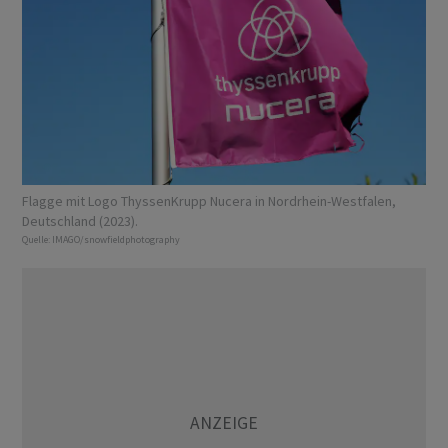
Flagge mit Logo ThyssenKrupp Nucera in Nordrhein-Westfalen,
Deutschland (2023).
Quelle:
IMAGO/snowfieldphotography