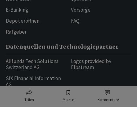
E-Banking
Vorsorge
Depot eröffnen
FAQ
Ratgeber
Datenquellen und Technologiepartner
Allfunds Tech Solutions
Logos provided by
Switzerland AG
Elbstream
SIX Financial Information
AG
Teilen
Merken
Kommentare
Ringier AG | Ringier Medien Schweiz
16
weitere Publikationen