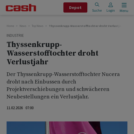
Depot
Suche
Login
Menu
Home
News
Top News
Thyssenkrupp-Wasserstofftochter droht Verlustjahr
INDUSTRIE
Thyssenkrupp-
Wasserstofftochter droht
Verlustjahr
Der Thyssenkrupp-Wasserstofftochter Nucera
droht nach Einbussen durch
Projektverschiebungen und schwächeren
Neubestellungen ‌ein ⁠Verlustjahr.
11.02.2026 07:00