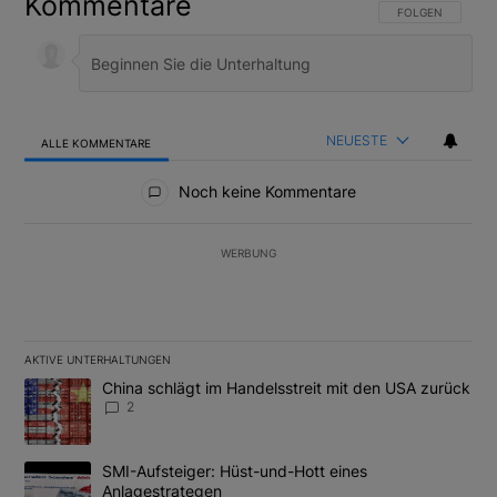
Kommentare
FOLGE DIESER U
FOLGEN
NEUESTE
ALLE KOMMENTARE
Alle Kommentare
Noch keine Kommentare
WERBUNG
AKTIVE UNTERHALTUNGEN
Das Folgende ist eine Liste der am meisten kommentierten Artikel
Ein Trendartikel mit dem Titel "China schlägt im Handelsstreit m
China schlägt im Handelsstreit mit den USA zurück
2
Ein Trendartikel mit dem Titel "SMI-Aufsteiger: Hüst-und-Hott e
SMI-Aufsteiger: Hüst-und-Hott eines
Anlagestrategen