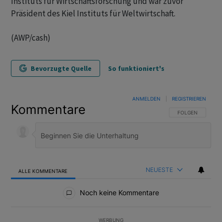
Instituts für Wirtschaftsforschung und war zuvor
Präsident des Kiel Instituts für Weltwirtschaft.
(AWP/cash)
Bevorzugte Quelle
So funktioniert's
ANMELDEN
|
REGISTRIEREN
Kommentare
FOLGE DIESER U
FOLGEN
NEUESTE
ALLE KOMMENTARE
Alle Kommentare
Noch keine Kommentare
WERBUNG