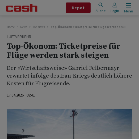
Depot
Suche
Login
Menu
Home
News
Top News
Top-Ökonom: Ticketpreise für Flüge werden stark steige
LUFTVERKEHR
Top-Ökonom: Ticketpreise für
Flüge werden stark steigen
Der «Wirtschaftsweise» Gabriel Felbermayr
erwartet infolge des Iran-Kriegs deutlich höhere
Kosten für Flugreisende.
17.04.2026 08:41