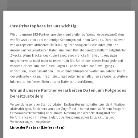
«Die Ticketpreise werden stark steigen, damit wird die
Ihre Privatsphäre ist uns wichtig
Nachfrage nach Flugdienstleistungen zurückgehen»,
Wir und unsere
293
-Partner speichern und greifen auf personenbezogene Daten
wie Browserdaten oder eindeutige Kennungen auf Ihrem Gerät zu. Durch Auswahl
sagte der österreichische Ökonom im Interview beim
von Akzeptieren aktivieren Sie Tracking-Technologien für die unter „Wir und
Deutschlandfunk. Wenn die Nachfrage sinke, tue das
unsere Partner verarbeiten Daten, um Ihnen Dienste bereitzustellen“ aufgeführten
Zwecke. Wenn Tracker deaktiviert sind, sind manche Inhalte und Anzeigen
auch das Angebot: Einzelne Flugverbindungen könnten
möglicherweise nicht mehr so relevant für Sie. Sie können dieses Menü jederzeit
entfallen, weil sie sich nicht mehr rechnen.
wieder aufrufen, um Ihre Einstellungen zu ändern oder Ihre Einwilligung zu
widerrufen, indem Sie auf den Link Voreinstellungen verwalten am unteren Rand
der Webseite klicken. Ihre Einstellungen gelten innerhalb unseres Website. Weitere
Grund sei die im Zuge des Iran-Kriegs blockierte Strasse
Informationen finden Sie in unserer Datenschutzerklärung.
von Hormus, die zu einer Knappheit von Kerosin und
Wir und unsere Partner verarbeiten Daten, um Folgendes
Diesel auf dem Weltmarkt führe, so Felbermayr. Daher
bereitzustellen:
erwarte er auch an den Tankstellen in den nächsten
Verwendung genauer Standortdaten. Endgeräteeigenschaften zur Identifikation
aktiv abfragen. Speichern von oder Zugriff auf Informationen auf einem Endgerät.
Monaten wenig Entlastung. Das sei der geringen
Personalisierte Werbung und Inhalte, Messung von Werbeleistung und der
Produktion von Diesel und Kerosin in Europa
Performance von Inhalten, Zielgruppenforschung sowie Entwicklung und
Verbesserung von Angeboten.
geschuldet.
Liste der Partner (Lieferanten)