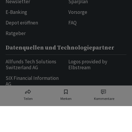
Newsletter
Sparplan
E-Banking
Vorsorge
Depot eröffnen
FAQ
Ratgeber
Datenquellen und Technologiepartner
Allfunds Tech Solutions
Logos provided by
Switzerland AG
Elbstream
SIX Financial Information
AG
Teilen
Merken
Kommentare
Ringier AG | Ringier Medien Schweiz
16
weitere Publikationen