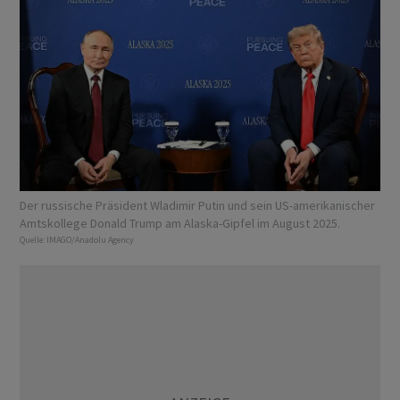
Der russische Präsident Wladimir Putin und sein US-amerikanischer
Amtskollege Donald Trump am Alaska-Gipfel im August 2025.
Quelle:
IMAGO/Anadolu Agency