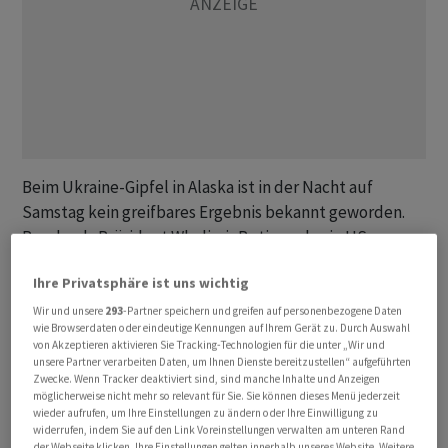
Beim Ukraine-Gipfel in Alaska ist in der Nacht auf
Samstag kein greifbares Ergebnis bekannt geworden.
Russlands Präsident Wladimir Putin und sein US-
Amtskollege Donald Trump sprachen zwar
Ihre Privatsphäre ist uns wichtig
anschliessend von konstruktiven und produktiven
Gesprächen. «Wir haben das Ziel noch nicht erreicht»,
Wir und unsere
293
-Partner speichern und greifen auf personenbezogene Daten
wie Browserdaten oder eindeutige Kennungen auf Ihrem Gerät zu. Durch Auswahl
sagte Trump jedoch nach dem Treffen auf einem
von Akzeptieren aktivieren Sie Tracking-Technologien für die unter „Wir und
Luftwaffenstützpunkt in Anchorage vor der Presse.
unsere Partner verarbeiten Daten, um Ihnen Dienste bereitzustellen“ aufgeführten
Zwecke. Wenn Tracker deaktiviert sind, sind manche Inhalte und Anzeigen
«Aber die Chancen stehen sehr gut, dass wir es
möglicherweise nicht mehr so relevant für Sie. Sie können dieses Menü jederzeit
erreichen.» Putin sagte, der Gipfel könne hoffentlich ein
wieder aufrufen, um Ihre Einstellungen zu ändern oder Ihre Einwilligung zu
widerrufen, indem Sie auf den Link Voreinstellungen verwalten am unteren Rand
Ausgangspunkt sein, um den Ukraine-Konflikt
der Webseite klicken. Ihre Einstellungen gelten innerhalb unseres Website. Weitere