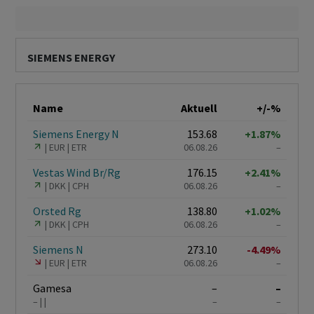
SIEMENS ENERGY
Name
Aktuell
+/-%
Siemens Energy N
153.68
+1.87%
EUR
ETR
06.08.26
–
Vestas Wind Br/Rg
176.15
+2.41%
DKK
CPH
06.08.26
–
Orsted Rg
138.80
+1.02%
DKK
CPH
06.08.26
–
Siemens N
273.10
-4.49%
EUR
ETR
06.08.26
–
Gamesa
–
–
–
–
–