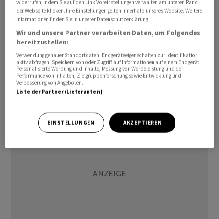
widerrufen, indem Sie auf den Link Voreinstellungen verwalten am unteren Rand
Der weltgrösste Windparkentwickler
Orsted
zog nach
der Webseite klicken. Ihre Einstellungen gelten innerhalb unseres Website. Weitere
milliardenschweren Verlusten jetzt die Reissleine. Er
Informationen finden Sie in unserer Datenschutzerklärung.
legte am Mittwoch ein umfassendes Sparprogramm
Wir und unsere Partner verarbeiten Daten, um Folgendes
bereitzustellen:
inklusive Jobabbau auf. Ziel sei es, die Fixkosten bis
2026 um eine Milliarde dänische Kronen zu reduzieren.
Verwendung genauer Standortdaten. Endgeräteeigenschaften zur Identifikation
aktiv abfragen. Speichern von oder Zugriff auf Informationen auf einem Endgerät.
Weltweit sollen 600 bis 800 Arbeitsplätze abgebaut
Personalisierte Werbung und Inhalte, Messung von Werbeleistung und der
Performance von Inhalten, Zielgruppenforschung sowie Entwicklung und
werden, für die Jahre 2023 bis 2025 fallen die
Verbesserung von Angeboten.
Dividenden aus.
Liste der Partner (Lieferanten)
EINSTELLUNGEN
AKZEPTIEREN