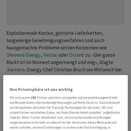
Explodierende Kosten, gestörte Lieferketten,
langwierige Genehmigungsverfahren und auch
hausgemachte Probleme setzen Konzernen wie
Siemens Energy
,
Vestas
oder
Orsted
zu. «Der ganze
Markt ist im Moment angestrengt und eng», klagte
Siemens
-Energy-Chef Christian Bruch am Mittwoch bei
der Vorstellung der Quartalsbilanz.
Ihre Privatsphäre ist uns wichtig
Dabei spielt die Branche eine Schlüsselrolle bei der
Energiewende. Windräder an Land und auf See sollen in
Wir und unsere
293
-Partner speichern und greifen auf personenbezogene Daten
wie Browserdaten oder eindeutige Kennungen auf Ihrem Gerät zu. Durch Auswahl
Deutschland und weiteren europäischen Ländern das
von Akzeptieren aktivieren Sie Tracking-Technologien für die unter „Wir und
Rückgrat einer klimaschonenden Energieversorgung
unsere Partner verarbeiten Daten, um Ihnen Dienste bereitzustellen“ aufgeführten
Zwecke. Wenn Tracker deaktiviert sind, sind manche Inhalte und Anzeigen
bilden.
möglicherweise nicht mehr so relevant für Sie. Sie können dieses Menü jederzeit
wieder aufrufen, um Ihre Einstellungen zu ändern oder Ihre Einwilligung zu