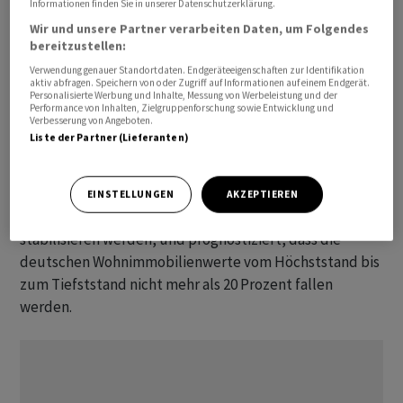
Informationen finden Sie in unserer Datenschutzerklärung.
Immobilienwerte.
Wir und unsere Partner verarbeiten Daten, um Folgendes
bereitzustellen:
Der Einbruch der deutschen Immobilienpreise und ein
Verwendung genauer Standortdaten. Endgeräteeigenschaften zur Identifikation
anschliessender Anstieg der Beleihungsquoten haben
aktiv abfragen. Speichern von oder Zugriff auf Informationen auf einem Endgerät.
Personalisierte Werbung und Inhalte, Messung von Werbeleistung und der
Refinanzierungssorgen geschürt und den
Performance von Inhalten, Zielgruppenforschung sowie Entwicklung und
Verbesserung von Angeboten.
Immobiliensektor im vergangenen Jahr zum
Liste der Partner (Lieferanten)
schlechtesten Segment in Europa gemacht.
Die
Deutsche Bank
sieht gute Chancen, dass sich die
EINSTELLUNGEN
AKZEPTIEREN
Hauspreise in der zweiten Jahreshälfte 2023
stabilisieren werden, und prognostiziert, dass die
deutschen Wohnimmobilienwerte vom Höchststand bis
zum Tiefststand nicht mehr als 20 Prozent fallen
werden.