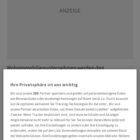
Wohnimmobilienunternehmen werden den
Abwärtszyklus bei den Immobilienpreisen
wahrscheinlich überstehen, ohne Kapital aufnehmen zu
Ihre Privatsphäre ist uns wichtig
müssen, schrieb Analyst Thomas Rothäusler in einer
Wir und unsere
293
-Partner speichern und greifen auf personenbezogene Daten
Analyse und äusserte sich damit positiver zu den Aktien.
wie Browserdaten oder eindeutige Kennungen auf Ihrem Gerät zu. Durch Auswahl
von Akzeptieren aktivieren Sie Tracking-Technologien für die unter „Wir und
unsere Partner verarbeiten Daten, um Ihnen Dienste bereitzustellen“ aufgeführten
Seine Einschätzung kontrastiert mit der seiner Kollegen
Zwecke. Wenn Tracker deaktiviert sind, sind manche Inhalte und Anzeigen
möglicherweise nicht mehr so relevant für Sie. Sie können dieses Menü jederzeit
von Stifel Nicolaus, die in diesem Monat sagten, die
wieder aufrufen, um Ihre Einstellungen zu ändern oder Ihre Einwilligung zu
Branche stehe vor “potenziell enormen”
widerrufen, indem Sie auf den Link Voreinstellungen verwalten am unteren Rand
der Webseite klicken. Ihre Einstellungen gelten innerhalb unseres Website. Weitere
Bezugsrechtsemissionen im Zuge fallender