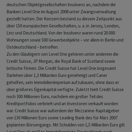
deutschen Objektgesellschaften Insolvenz an, nachdem die
Banken Level One im August 2008 unter Zwangsverwaltung
gestellt hatten. Der Konzern bestand zu diesem Zeitpunkt aus
über 150 europäischen Gesellschaften, u. a. in Jersey, London,
Linz und Deutschland. Von der Insolvenz waren rund 20.000
Wohnungen sowie 500 Gewerbeobjekte – vor allem in Berlin und
Ostdeutschland – betroffen.
Zu den Gläubigern von Level One gehören unter anderem die
Credit Suisse, JP Morgan, die Royal Bank of Scotland sowie
britische Firmen. Die Credit Suisse hat Level One insgesamt
Darlehen über 1,3 Milliarden Euro genehmigt und Caner
geholfen, sein Immobilienimperium aufzubauen, ohne dass er
über größeres Eigenkapital verfügte. Zuletzt hielt Credit Suisse
noch 300 Millionen Euro, nachdem ein großer Teil des
Kreditportfolios verbrieft und an Investoren verkauft worden
war. Credit Suisse war außerdem der Mezzanine-Kapitalgeber
von 130 Millionen Euro sowie Leading Bank des für März 2007
geplanten Börsengangs. Mit Schulden von 1,5 Milliarden Euro gilt
Level One als größte Immobilienpleite Deutschlands nach